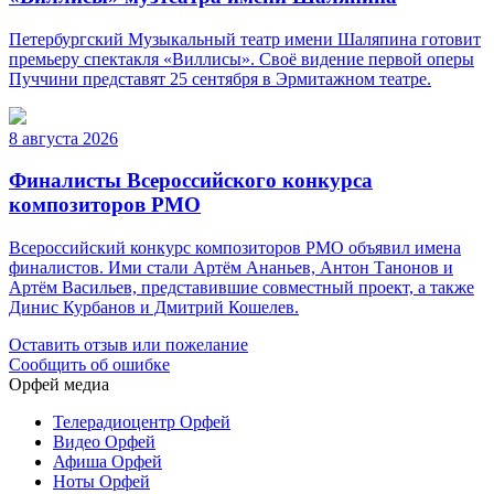
Петербургский Музыкальный театр имени Шаляпина готовит
премьеру спектакля «Виллисы». Своё видение первой оперы
Пуччини представят 25 сентября в Эрмитажном театре.
8 августа 2026
Финалисты Всероссийского конкурса
композиторов РМО
Всероссийский конкурс композиторов РМО объявил имена
финалистов. Ими стали Артём Ананьев, Антон Танонов и
Артём Васильев, представившие совместный проект, а также
Динис Курбанов и Дмитрий Кошелев.
Оставить отзыв или пожелание
Сообщить об ошибке
Орфей медиа
Телерадиоцентр Орфей
Видео Орфей
Афиша Орфей
Ноты Орфей