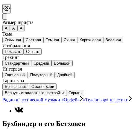
Размер шрифта
А
A
A
Тема
Обычная
Светлая
Темная
Синяя
Коричневая
Зеленая
Изображения
Показать
Скрыть
Трекинг
Стандартный
Средний
Большой
Интервал
Одинарный
Полуторный
Двойной
Гарнитура
Без засечек
С засечками
Вернуть стандартные настройки
Скрыть
Радио классической музыки «Орфей»
«Телевизор» классики
Бухбиндер и его Бетховен