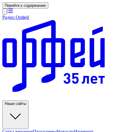
Перейти к содержанию
Радио Орфей
Наши сайты
Сетка вещания
Программы
Новости
Интернет-