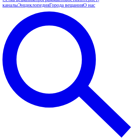
каналы
Энциклопедия
Города вещания
О нас