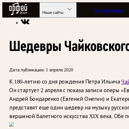
Радио Орфей
Сетка вещания
Радио классической музыки «Орфей»
«Телевизор» классик
Наши сайты
Шедевры Чайковского
Дата публикации:
1 апреля 2020
К 180-летию со дня рождения Петра Ильича
Ча
Он стартует 2 апреля с показа записи оперы «
Андрей Бондаренко (Евгений Онегин) и Екатери
представят еще один шедевр на музыку русско
вершиной балетного искусства XIX века. Обе п