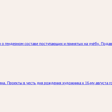
 о гендерном составе поступающих и принятых на учёбу. Под
на. Проекты в честь дня рождения художника к 16-му августа г