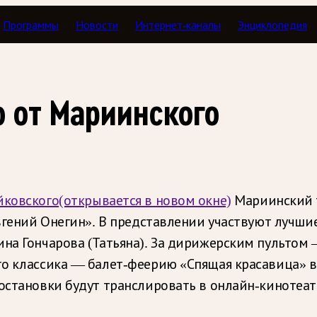
Программы
Новости
Интернет-каналы
Энциклопедия
и
 от Мариинского
йковского
(открывается в новом окне)
Мариинский т
Евгений Онегин». В представлении участвуют лучши
на Гончарова (Татьяна). За дирижерским пультом —
го классика — балет-феерию «Спящая красавица» в
остановки будут транслировать в онлайн-кинотеат