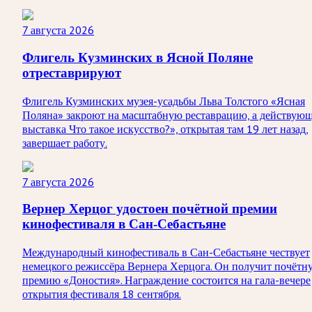
7 августа 2026
Флигель Кузминских в Ясной Поляне
отреставрируют
Флигель Кузминских музея-усадьбы Льва Толстого «Ясная
Поляна» закроют на масштабную реставрацию, а действую
выставка Что такое искусство?», открытая там 19 лет назад,
завершает работу.
7 августа 2026
Вернер Херцог удостоен почётной премии
кинофестиваля в Сан-Себастьяне
Международный кинофестиваль в Сан-Себастьяне чествует
немецкого режиссёра Вернера Херцога. Он получит почётн
премию «Доностия». Награждение состоится на гала-вечере
открытия фестиваля 18 сентября.