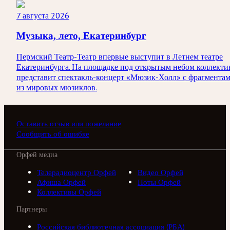
7 августа 2026
Музыка, лето, Екатеринбург
Пермский Театр-Театр впервые выступит в Летнем театре
Екатеринбурга. На площадке под открытым небом коллекти
представит спектакль-концерт «Мюзик-Холл» с фрагмента
из мировых мюзиклов.
Оставить отзыв или пожелание
Сообщить об ошибке
Орфей медиа
Телерадиоцентр Орфей
Видео Орфей
Афиша Орфей
Ноты Орфей
Коллективы Орфей
Партнеры
Российская библиотечная ассоциация (РБА)