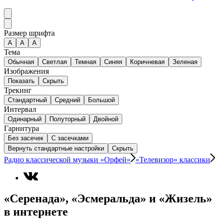
Размер шрифта
А
A
A
Тема
Обычная
Светлая
Темная
Синяя
Коричневая
Зеленая
Изображения
Показать
Скрыть
Трекинг
Стандартный
Средний
Большой
Интервал
Одинарный
Полуторный
Двойной
Гарнитура
Без засечек
С засечками
Вернуть стандартные настройки
Скрыть
Радио классической музыки «Орфей»
«Телевизор» классики
«Серенада», «Эсмеральда» и «Жизель»
в интернете