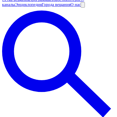
каналы
Энциклопедия
Города вещания
О нас