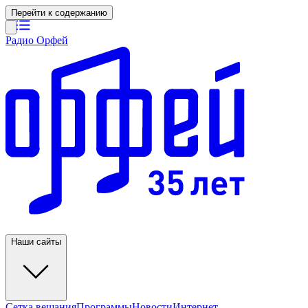
Перейти к содержанию
Радио Орфей
Наши сайты
Сетка вещания
Программы
Новости
Интернет-