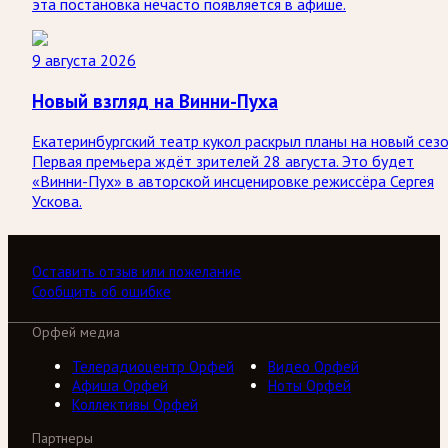
эта постановка нечасто появляется в афише.
9 августа 2026
Новый взгляд на Винни-Пуха
Екатеринбургский театр кукол раскрыл планы на новый сезо
Первая премьера ждёт зрителей 28 августа. Это будет
«Винни-Пух» в авторской инсценировке режиссёра Сергея
Ускова.
Оставить отзыв или пожелание
Сообщить об ошибке
Орфей медиа
Телерадиоцентр Орфей
Видео Орфей
Афиша Орфей
Ноты Орфей
Коллективы Орфей
Партнеры