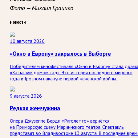
Фото — Михаил Брацило
Новости
10 августа 2026
«Окно в Европу» закрылось в Выборге
Победителем кинофестиваля «Окно в Европу» стала драм
«За нашим домом сад». Это история последнего мирного
года в Грозном накануне первой чеченской войны.
9 августа 2026
Редкая жемчужина
Опера Джузеппе Верди «Риголетто» вернётся
на Приморскую сцену Мариинского театра. Спектакль
представят во Владивостоке 13 августа. В последнее врем