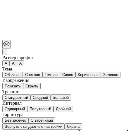
Размер шрифта
А
A
A
Тема
Обычная
Светлая
Темная
Синяя
Коричневая
Зеленая
Изображения
Показать
Скрыть
Трекинг
Стандартный
Средний
Большой
Интервал
Одинарный
Полуторный
Двойной
Гарнитура
Без засечек
С засечками
Вернуть стандартные настройки
Скрыть