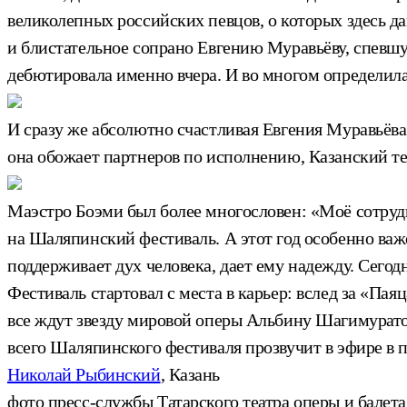
великолепных российских певцов, о которых здесь д
и блистательное сопрано Евгению Муравьёву, спевш
дебютировала именно вчера. И во многом определил
И сразу же абсолютно счастливая Евгения Муравьёва д
она обожает партнеров по исполнению, Казанский теа
Маэстро Боэми был более многословен: «Моё сотрудн
на Шаляпинский фестиваль. А этот год особенно важ
поддерживает дух человека, дает ему надежду. Сего
Фестиваль стартовал с места в карьер: вслед за «Па
все ждут звезду мировой оперы Альбину Шагимуратов
всего Шаляпинского фестиваля прозвучит в эфире в 
Николай Рыбинский
, Казань
фото пресс-службы Татарского театра оперы и бале