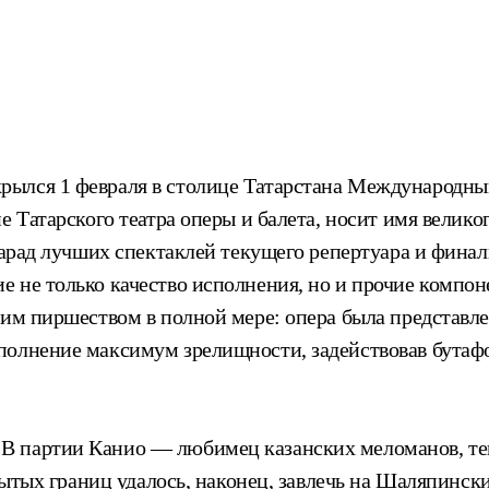
рылся 1 февраля в столице Татарстана Международн
 Татарского театра оперы и балета, носит имя велико
парад лучших спектаклей текущего репертуара и финал
е не только качество исполнения, но и прочие компо
тим пиршеством в полной мере: опера была представле
сполнение максимум зрелищности, задействовав бута
В партии Канио — любимец казанских меломанов, тен
акрытых границ удалось, наконец, завлечь на Шаляпин