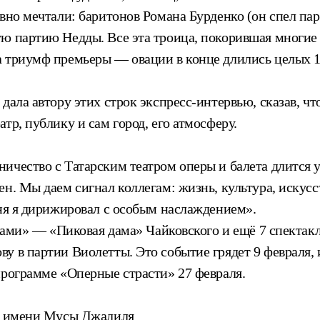
авно мечтали: баритонов Романа Бурденко (он спел па
ую партию Недды. Все эта троица, покорившая многи
а триумф премьеры — овации в конце длились целых 
ала автору этих строк экспресс-интервью, сказав, что
тр, публику и сам город, его атмосферу.
ичество с Татарским театром оперы и балета длится у
ен. Мы даем сигнал коллегам: жизнь, культура, иску
дня я дирижировал с особым наслаждением».
яцами» — «Пиковая дама» Чайковского и ещё 7 спектакл
у в партии Виолетты. Это событие грядет 9 февраля, 
программе «Оперные страсти» 27 февраля.
та имени Мусы Джалиля