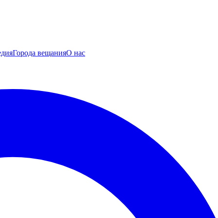
едия
Города вещания
О нас