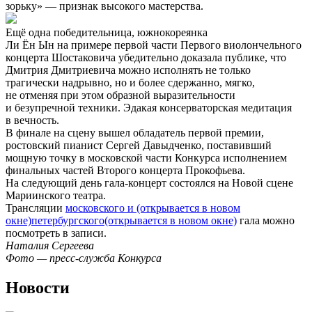
зорьку» — признак высокого мастерства.
Ещё одна победительница, южнокореянка
Ли Ён Ын на примере первой части Первого виолончельного
концерта Шостаковича убедительно доказала публике, что
Дмитрия Дмитриевича можно исполнять не только
трагически надрывно, но и более сдержанно, мягко,
не отменяя при этом образной выразительности
и безупречной техники. Эдакая консерваторская медитация
в вечность.
В финале на сцену вышел обладатель первой премии,
ростовский пианист Сергей Давыдченко, поставивший
мощную точку в московской части Конкурса исполнением
финальных частей Второго концерта Прокофьева.
На следующий день гала-концерт состоялся на Новой сцене
Мариинского театра.
Трансляции
московского и
(открывается в новом
окне)
петербургского
(открывается в новом окне)
гала можно
посмотреть в записи.
Наталия Сергеева
Фото — пресс-служба Конкурса
Новости