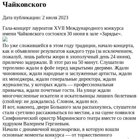
Чайковского
Дата публикации:
2 июля 2023
Гала-концерт лауреатов XVII Международного конкурса
имени Чайковского состоялся 30 июня в зале «Зарядье».
По уже сложившейся в этом году традиции, начало концерта,
как и объявление результатов каждого тура (за исключением,
пожалуй, лишь работы жюри в злополучный день 24 июня),
прилично задержали. В этот раз на 50 минут. Слушатели
терпеливо ждали в фойе перед закрытыми дверями. Ждали
чиновники, ждали народные и заслуженные артисты, ждали
их менеджеры, ждали генеральные директора, ждали
журналисты, у которых ждать — профессиональная
привычка, ждали почетные гости. На улице ждали
многочисленные искатели и искательницы лишних билетиков
(спойлер: не дождались). Словом, ждали все.
И вот, наконец, двери Большого зала распахнулись, слушатели
стали суетливо рассаживаться по местам, а на сцене появился
Симфонический оркестр Мариинского театра вместе со своим
худруком Валерием Гергиевым.
Начали с динамичной видеонарезки, в которую вошли
основные моменты конкурса — от торжественного