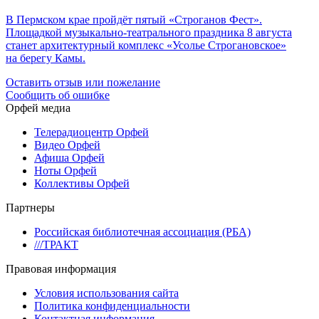
В Пермском крае пройдёт пятый «Строганов Фест».
Площадкой музыкально-театрального праздника 8 августа
станет архитектурный комплекс «Усолье Строгановское»
на берегу Камы.
Оставить отзыв или пожелание
Сообщить об ошибке
Орфей медиа
Телерадиоцентр Орфей
Видео Орфей
Афиша Орфей
Ноты Орфей
Коллективы Орфей
Партнеры
Российская библиотечная ассоциация (РБА)
///ТРАКТ
Правовая информация
Условия использования сайта
Политика конфиденциальности
Контактная информация