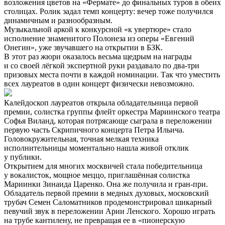
возложения цветов на «Фермате» до финальных туров в обеих
столицах. Ролик задал темп концерту: вечер тоже получился
динамичным и разнообразным.
Музыкальной аркой к конкурсной «к увертюре» стало
исполнение знаменитого Полонеза из оперы «Евгений
Онегин», уже звучавшего на открытии в БЗК.
В этот раз жюри оказалось весьма щедрым на награды
и со своей лёгкой экспертной руки раздавало по два-три
призовых места почти в каждой номинации. Так что уместить
всех лауреатов в один концерт физически невозможно.
Калейдоскоп лауреатов открыла обладательница первой
премии, солистка группы флейт оркестра Мариинского театра
Софья Виланд, которая потрясающе сыграла в переложении
первую часть Скрипичного концерта Петра Ильича.
Головокружительная, точная мелкая техника
исполнительницы моментально нашла живой отклик
у публики.
Открытием для многих москвичей стала победительница
у вокалисток, мощное меццо, приглашённая солистка
Мариинки Зинаида Царенко. Она же получила и гран-при.
Обладатель первой премии в медных духовых, московский
трубач Семен Саломатников продемонстрировал шикарный
певучий звук в переложении Арии Ленского. Хорошо играть
на трубе кантилену, не превращая ее в «пионерскую