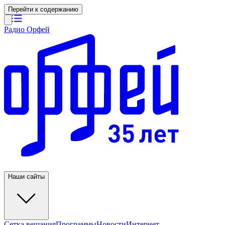
Перейти к содержанию
Радио Орфей
Наши сайты
Сетка вещания
Программы
Новости
Интернет-