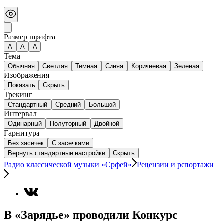
Размер шрифта
А
A
A
Тема
Обычная
Светлая
Темная
Синяя
Коричневая
Зеленая
Изображения
Показать
Скрыть
Трекинг
Стандартный
Средний
Большой
Интервал
Одинарный
Полуторный
Двойной
Гарнитура
Без засечек
С засечками
Вернуть стандартные настройки
Скрыть
Радио классической музыки «Орфей»
Рецензии и репортажи
В «Зарядье» проводили Конкурс