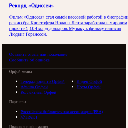
Рекорд «Одиссеи»
Фильм «Одиссея» стал самой кассовой работой в биографи
режиссёра Кристофера Нолана. Лента заработала в мировом
прокате 1,104 млрд долларов. Музыку к фильму написал
Людвиг Горанссон.
Оставить отзыв или пожелание
Сообщить об ошибке
Орфей медиа
Телерадиоцентр Орфей
Видео Орфей
Афиша Орфей
Ноты Орфей
Коллективы Орфей
Партнеры
Российская библиотечная ассоциация (РБА)
///ТРАКТ
Правовая информация