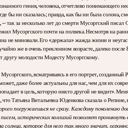
знанного гения, человека, отчетливо понимающего нес
е бы ни сказалась; правда, как бы ни была солона, см
, — так за несколько лет до смерти Мусоргский писал С
жил Мусоргского почти на полвека. Несмотря на ранне
ина не миновали. Его «держала» жажда жизни и неугас
учайно же в очень преклонном возрасте, далеко посл
ит другу молодости Модесту Мусоргскому.
 Мусоргского, всматриваясь в его портрет, созданный
может, даже более актуальны для нас, чем для их совре
опадает в цель, которую никто другой не видит». Меняе
ва, что Татьяна Витальевна Юденкова сказала о Репине
орого погружаешься не сразу. Каждому поколению до
, писем, исторических коллизий позволяет проникнуть 
а солнца, которое для него так много значит, огромн