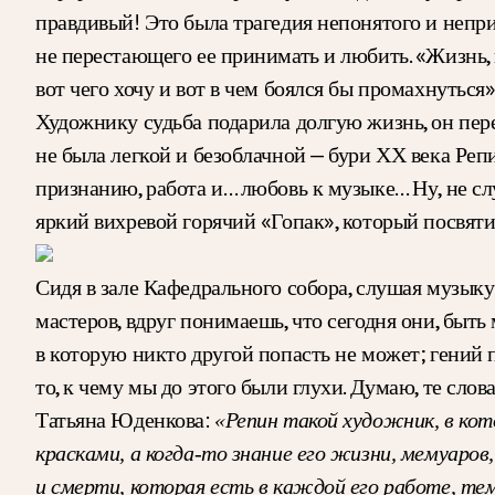
правдивый! Это была трагедия непонятого и непри
не перестающего ее принимать и любить. «Жизнь, гд
вот чего хочу и вот в чем боялся бы промахнуться»
Художнику судьба подарила долгую жизнь, он пере
не была легкой и безоблачной — бури ХХ века Реп
признанию, работа и… любовь к музыке… Ну, не сл
яркий вихревой горячий «Гопак», который посвят
Сидя в зале Кафедрального собора, слушая музыку
мастеров, вдруг понимаешь, что сегодня они, быть 
в которую никто другой попасть не может; гений п
то, к чему мы до этого были глухи. Думаю, те сло
Татьяна Юденкова:
«Репин такой художник, в кот
красками, а когда-то знание его жизни, мемуаров
и смерти, которая есть в каждой его работе, тем