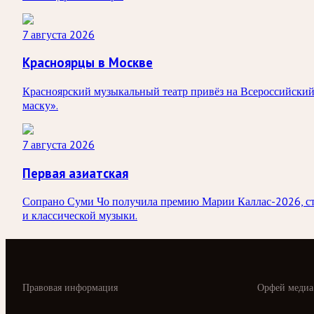
7 августа 2026
Красноярцы в Москве
Красноярский музыкальный театр привёз на Всероссийский
маску».
7 августа 2026
Первая азиатская
Сопрано Суми Чо получила премию Марии Каллас-2026, став
и классической музыки.
Правовая информация
Орфей медиа