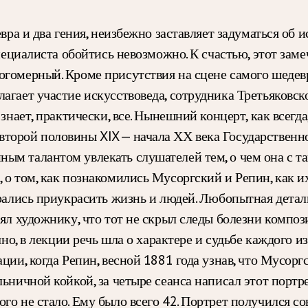
евра и два гения, неизбежно заставляет задуматься об
специалиста обойтись невозможно. К счастью, этот зам
огомерный. Кроме присутствия на сцене самого шедевр
гает участие искусствоведа, сотрудника Третьяковско
знает, практически, все. Нынешний концерт, как всегда
торой половины XIX — начала ХХ века Государственно
ым талантом увлекать слушателей тем, о чем она с т
 о том, как познакомились Мусоргский и Репин, как их
арались приукрасить жизнь и людей. Любопытная дета
ял художнику, что тот не скрыл следы болезни компози
чно, в лекции речь шла о характере и судьбе каждого и
ции, когда Репин, весной 1881 года узнав, что Мусор
ольничной койкой, за четыре сеанса написал этот пор
го не стало. Ему было всего 42. Портрет получился с