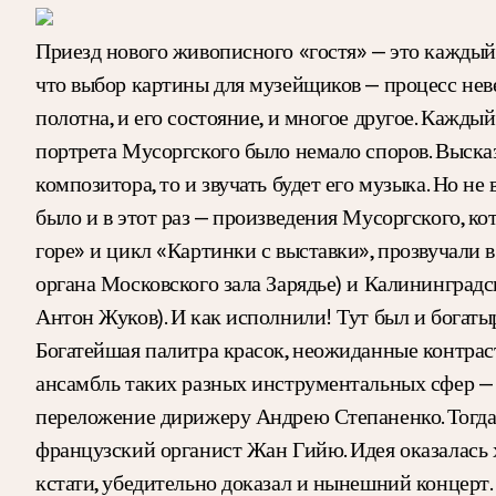
Приезд нового живописного «гостя» — это каждый р
что выбор картины для музейщиков — процесс не
полотна, и его состояние, и многое другое. Кажды
портрета Мусоргского было немало споров. Выска
композитора, то и звучать будет его музыка. Но н
было и в этот раз — произведения Мусоргского, ко
горе» и цикл «Картинки с выставки», прозвучали
органа Московского зала Зарядье) и Калининград
Антон Жуков). И как исполнили! Тут был и богаты
Богатейшая палитра красок, неожиданные контрас
ансамбль таких разных инструментальных сфер — о
переложение дирижеру Андрею Степаненко. Тогда
французский органист Жан Гийю. Идея оказалась 
кстати, убедительно доказал и нынешний концерт.