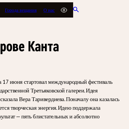
Города вещания
О нас
рове Канта
нта 17 июня стартовал международный фестиваль
дарственной Третьяковской галереи. Идея
ысказала Вера Таривердиева. Поначалу она казалась
ется творческая энергия. Идею поддержала
зультат — пять блистательных и абсолютно