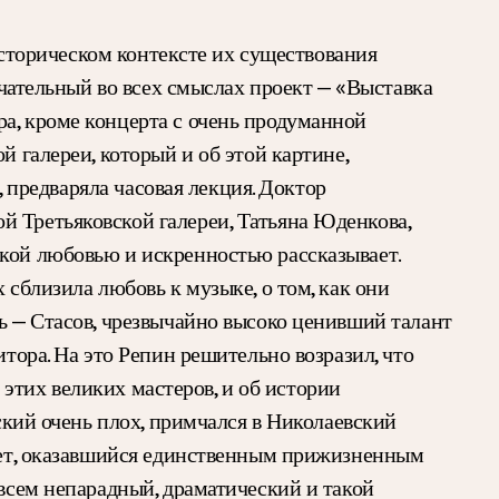
 историческом контексте их существования
ечательный во всех смыслах проект — «Выставка
а, кроме концерта с очень продуманной
й галереи, который и об этой картине,
, предваряла часовая лекция. Доктор
й Третьяковской галереи, Татьяна Юденкова,
акой любовью и искренностью рассказывает.
 сблизила любовь к музыке, о том, как они
ль — Стасов, чрезвычайно высоко ценивший талант
тора. На это Репин решительно возразил, что
з этих великих мастеров, и об истории
гский очень плох, примчался в Николаевский
трет, оказавшийся единственным прижизненным
овсем непарадный, драматический и такой