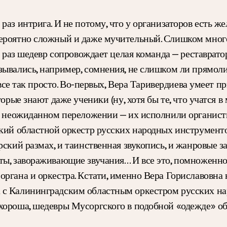
аз интрига. И не потому, что у организаторов есть же
вероятно сложный и даже мучительный. Слишком мног
й раз шедевр сопровождает целая команда — реставратор
зывались, например, сомнения, не слишком ли прямоли
е все так просто. Во-первых, Вера Таривердиева умеет
торые знают даже ученики (ну, хотя бы те, что учатся
 в неожиданном переложении — их исполнили органист
ский областной оркестр русских народных инструмент
рский размах, и таинственная звукопись, и жанровые з
ты, завораживающие звучания… И все это, помноженно
ргана и оркестра. Кстати, именно Вера Гориславовна 
 с Калининградским областным оркестром русских н
хороша, шедевры Мусоргского в подобной «одежде» об