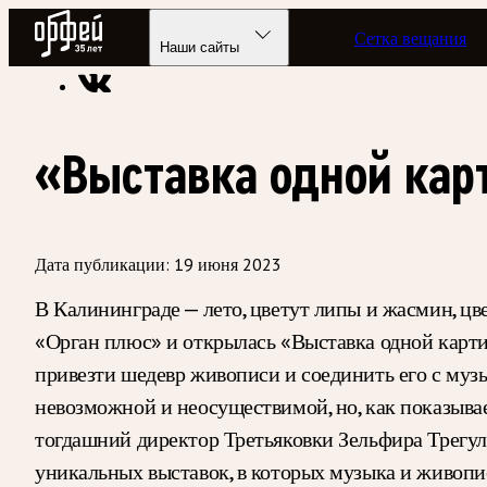
Радио Орфей
Сетка вещания
Радио классической музыки «Орфей»
Рецензии и репорта
Наши сайты
«Выставка одной кар
Дата публикации:
19 июня 2023
В Калининграде — лето, цветут липы и жасмин, цв
«Орган плюс» и открылась «Выставка одной карти
привезти шедевр живописи и соединить его с музык
невозможной и неосуществимой, но, как показывае
тогдашний директор Третьяковки Зельфира Трегулов
уникальных выставок, в которых музыка и живопи