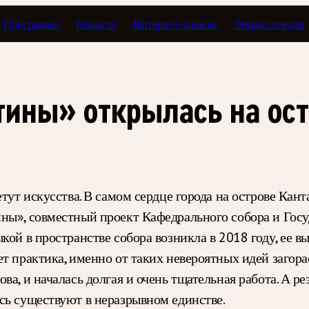
Программы
Новости
Интернет-каналы
Энциклопедия
жи
тины» открылась на ост
етут искусства. В самом сердце города на острове Ка
ны», совместный проект Кафедрального собора и Госу
ой в пространстве собора возникла в 2018 году, ее в
т практика, именно от таких невероятных идей загора
а, и началась долгая и очень тщательная работа. А ре
сь существуют в неразрывном единстве.