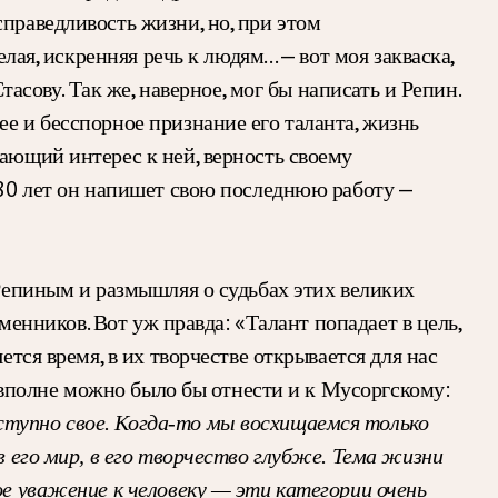
праведливость жизни, но, при этом
елая, искренняя речь к людям… — вот моя закваска,
тасову. Так же, наверное, мог бы написать и Репин.
е и бесспорное признание его таланта, жизнь
ающий интерес к ней, верность своему
е 80 лет он напишет свою последнюю работу —
 Репиным и размышляя о судьбах этих великих
менников. Вот уж правда: «Талант попадает в цель,
тся время, в их творчестве открывается для нас
, вполне можно было бы отнести и к Мусоргскому:
ступно свое. Когда-то мы восхищаемся только
в его мир, в его творчество глубже. Тема жизни
ое уважение к человеку — эти категории очень