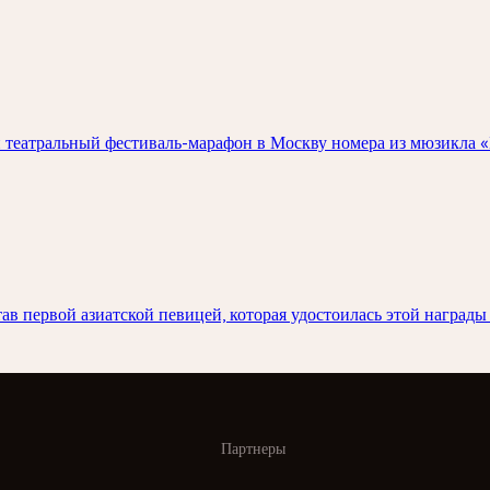
 театральный фестиваль-марафон в Москву номера из мюзикла «
 первой азиатской певицей, которая удостоилась этой награды 
Партнеры