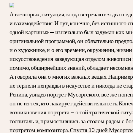
А во-вторых, ситуация, когда встречаются два шед
и взаимодействия. И тут, конечно, без истинного 
одной картины» — изначально был задуман как мн
оригинальной программой, он обязательно предпола
и о художнике, и о его времени, окружении, жизни 
искусствоведения заведующая отделом живописи в
помимо, обширнейших знаний, обладает несомненн
А говорила она о многих важных вещах. Например,
не терпели неправды в искусстве и никогда не ст
Репина, увидев портрет Мусоргского, все же попен
он не из тех, кто лакирует действительность. Коне
возникновения портрета — о той трагической ситуа
госпиталь и, примостившись за столом рядом с б
портретом композитора. Спустя 10 дней Мусоргско