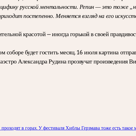
ифику русской ментальности. Репин — это тоже „на
риходит постепенно. Меняется взгляд на его искусс
тельной красотой — иногда горькой в своей правдивост
 соборе будет гостить месяц. 16 июля картина отправ
аэстро Александра Рудина прозвучат произведения Вие
проходят в горах. У фестиваля Хиблы Герзмава тоже есть такое м