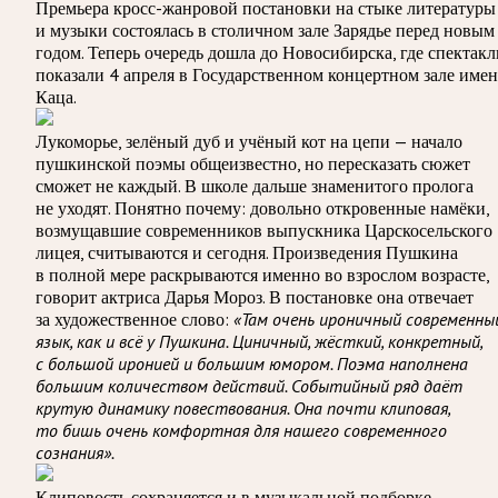
Премьера кросс-жанровой постановки на стыке литературы
и музыки состоялась в столичном зале Зарядье перед новым
годом. Теперь очередь дошла до Новосибирска, где спектакл
показали 4 апреля в Государственном концертном зале име
Каца.
Лукоморье, зелёный дуб и учёный кот на цепи — начало
пушкинской поэмы общеизвестно, но пересказать сюжет
сможет не каждый. В школе дальше знаменитого пролога
не уходят. Понятно почему: довольно откровенные намёки,
возмущавшие современников выпускника Царскосельского
лицея, считываются и сегодня. Произведения Пушкина
в полной мере раскрываются именно во взрослом возрасте,
говорит актриса Дарья Мороз. В постановке она отвечает
за художественное слово:
«Там очень ироничный современны
язык, как и всё у Пушкина. Циничный, жёсткий, конкретный,
с большой иронией и большим юмором. Поэма наполнена
большим количеством действий. Событийный ряд даёт
крутую динамику повествования. Она почти клиповая,
то бишь очень комфортная для нашего современного
сознания».
Клиповость сохраняется и в музыкальной подборке,