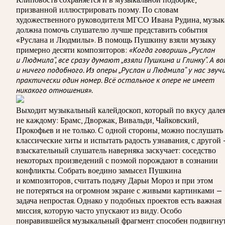
призванной иллюстрировать поэму. По словам
художественного руководителя МГСО Ивана Рудина, музык
должна помочь слушателю лучше представить события
«Руслана и Людмилы». В помощь Пушкину взяли музыку
примерно десяти композиторов:
«Когда говоришь „Руслан
и Людмила“, все сразу думают „взяли Пушкина и Глинку“. А в
и ничего подобного. Из оперы „Руслан и Людмила“ у нас звуч
практически один номер. Всё остальное к опере не имеет
никакого отношения».
Выходит музыкальный калейдоскоп, который по вкусу дале
не каждому: Брамс, Дворжак, Вивальди, Чайковский,
Прокофьев и не только. С одной стороны, можно послушать
классические хиты и испытать радость узнавания, с другой 
взыскательный слушатель наверняка заскучает: соседство
некоторых произведений с поэмой порождают в сознании
конфликты. Собрать воедино замысел Пушкина
и композиторов, считать подачу Дарьи Мороз и при этом
не потеряться на огромном экране с живыми картинками —
задача непростая. Однако у подобных проектов есть важная
миссия, которую часто упускают из виду. Особо
понравившейся музыкальный фрагмент способен подвигну