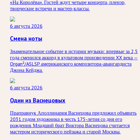
«На Королёва». Гостей ждут четыре концерта, пленэр,
творческие встречи и мастер-классы.
6 августа 2026
Смена ноты
Знаменательное событие в истории музыки: впервые за 2,5
года сменился аккорд в культовом произведении XX века —
Organ²/ASLSP американского композитора-авангардиста
Джона Кейджа.
6 августа 2026
Один из Васнецовых
Праправнук Аполлинария Васнецова предложил объявить
2031 годом художника в честь 175-летия со дня его
рождения. Младший брат Виктора Васнецова считается
мастером исторического пейзажа и старой Москвы.