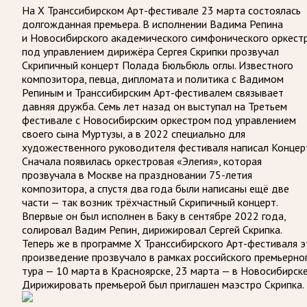
На Х Транссибирском Арт-фестивале 23 марта состоялась
долгожданная премьера. В исполнении Вадима Репина
и Новосибирского академического симфонического оркест
под управлением дирижёра Сергея Скрипки прозвучал
Скрипичный концерт Полада Бюльбюль оглы. Известного
композитора, певца, дипломата и политика с Вадимом
Репиным и Транссибирским Арт-фестивалем связывает
давняя дружба. Семь лет назад он выступал на Третьем
фестивале с Новосибирским оркестром под управлением
своего сына Муртузы, а в 2022 специально для
художественного руководителя фестиваля написал Концер
Сначала появилась оркестровая «Элегия», которая
прозвучала в Москве на праздновании 75-летия
композитора, а спустя два года были написаны ещё две
части — так возник трёхчастный Скрипичный концерт.
Впервые он был исполнен в Баку в сентябре 2022 года,
солировал Вадим Репин, дирижировал Сергей Скрипка.
Теперь же в программе Х Транссибирского Арт-фестиваля э
произведение прозвучало в рамках российского премьерно
тура — 10 марта в Красноярске, 23 марта — в Новосибирске
Дирижировать премьерой был приглашен маэстро Скрипка.