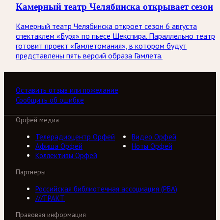
Камерный театр Челябинска открывает сезон
Камерный театр Челябинска откроет сезон 6 августа
спектаклем «Буря» по пьесе Шекспира. Параллельно театр
готовит проект «Гамлетомания», в котором будут
представлены пять версий образа Гамлета.
Оставить отзыв или пожелание
Сообщить об ошибке
Орфей медиа
Телерадиоцентр Орфей
Видео Орфей
Афиша Орфей
Ноты Орфей
Коллективы Орфей
Партнеры
Российская библиотечная ассоциация (РБА)
///ТРАКТ
Правовая информация