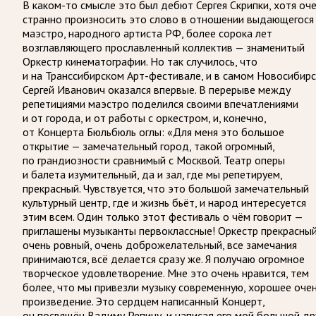
В каком-то смысле это был дебют Сергея Скрипки, хотя оч
странно произносить это слово в отношении выдающегося
маэстро, народного артиста РФ, более сорока лет
возглавляющего прославленный коллектив — знаменитый
Оркестр кинематографии. Но так случилось, что
и на Транссибирском Арт-фестивале, и в самом Новосибирс
Сергей Иванович оказался впервые. В перерыве между
репетициями маэстро поделился своими впечатлениями
и от города, и от работы с оркестром, и, конечно,
от Концерта Бюльбюль оглы: «Для меня это большое
открытие — замечательный город, такой огромный,
по грандиозности сравнимый с Москвой. Театр оперы
и балета изумительный, да и зал, где мы репетируем,
прекрасный. Чувствуется, что это большой замечательный
культурный центр, где и жизнь бьёт, и народ интересуется
этим всем. Один только этот фестиваль о чём говорит —
приглашены музыканты первоклассные! Оркестр прекрасный
очень ровный, очень доброжелательный, все замечания
принимаются, всё делается сразу же. Я получаю огромное
творческое удовлетворение. Мне это очень нравится, тем
более, что мы привезли музыку современную, хорошее оче
произведение. Это сердцем написанный Концерт,
он посвящён Вадиму Репину, и написал его мой большой др