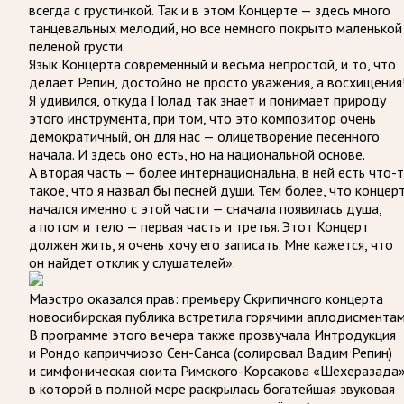
всегда с грустинкой. Так и в этом Концерте — здесь много
танцевальных мелодий, но все немного покрыто маленькой
пеленой грусти.
Язык Концерта современный и весьма непростой, и то, что
делает Репин, достойно не просто уважения, а восхищения
Я удивился, откуда Полад так знает и понимает природу
этого инструмента, при том, что это композитор очень
демократичный, он для нас — олицетворение песенного
начала. И здесь оно есть, но на национальной основе.
А вторая часть — более интернациональна, в ней есть что-
такое, что я назвал бы песней души. Тем более, что концер
начался именно с этой части — сначала появилась душа,
а потом и тело — первая часть и третья. Этот Концерт
должен жить, я очень хочу его записать. Мне кажется, что
он найдет отклик у слушателей».
Маэстро оказался прав: премьеру Скрипичного концерта
новосибирская публика встретила горячими аплодисментам
В программе этого вечера также прозвучала Интродукция
и Рондо каприччиозо Сен-Санса (солировал Вадим Репин)
и симфоническая сюита Римского-Корсакова «Шехеразада»
в которой в полной мере раскрылась богатейшая звуковая