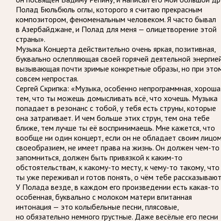
Полад Бюльбюль оглы, которого я считаю прекрасным
композитором, феноменальным человеком. Я часто бывал
в Азербайджане, и Полад для меня — олицетворение этой
страны».
Музыка Концерта действительно очень яркая, позитивная,
буквально ослепляющая своей горячей деятельной энергией
вызывающая почти зримые конкретные образы, но при это
совсем непростая.
Сергей Скрипка: «Музыка, особенно непрограммная, хороша
тем, что ты можешь домысливать всё, что хочешь. Музыка
попадает в резонанс с тобой, у тебя есть струны, которые
она затрагивает. И чем больше этих струн, тем она тебе
ближе, тем лучше ты её воспринимаешь. Мне кажется, что
вообще ни один концерт, если он не обладает своим лицом
своеобразием, не имеет права на жизнь. Он должен чем-то
запомниться, должен быть привязкой к каким-то
обстоятельствам, к какому-то месту, к чему-то такому, что
ты уже переживал и готов понять, о чём тебе рассказывают
У Полада везде, в каждом его произведении есть какая-то
особенная, буквально с молоком матери впитанная
интонация — это колыбельные песни, плясовые,
но обязательно немного грустные. Даже весёлые его песни