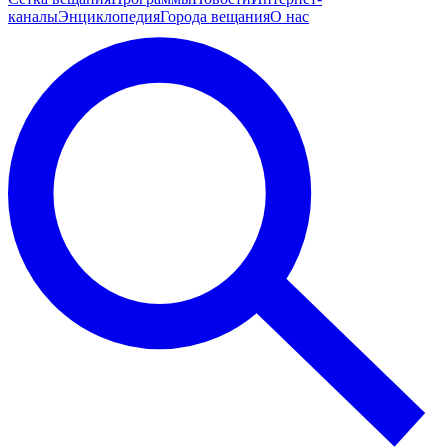
каналы
Энциклопедия
Города вещания
О нас