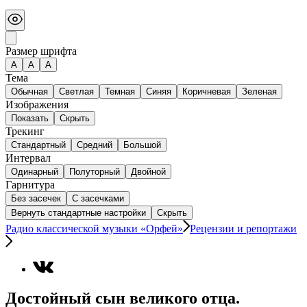
Размер шрифта
А
A
A
Тема
Обычная
Светлая
Темная
Синяя
Коричневая
Зеленая
Изображения
Показать
Скрыть
Трекинг
Стандартный
Средний
Большой
Интервал
Одинарный
Полуторный
Двойной
Гарнитура
Без засечек
С засечками
Вернуть стандартные настройки
Скрыть
Радио классической музыки «Орфей»
Рецензии и репортажи
Достойный сын великого отца.