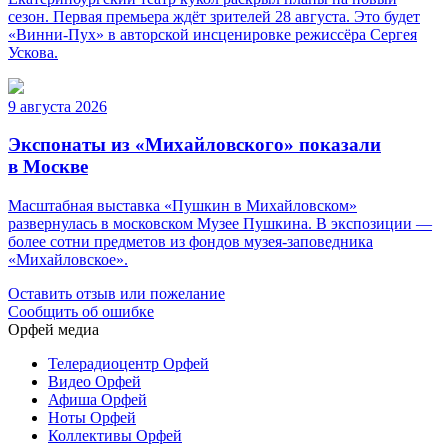
сезон. Первая премьера ждёт зрителей 28 августа. Это будет
«Винни-Пух» в авторской инсценировке режиссёра Сергея
Ускова.
9 августа 2026
Экспонаты из «Михайловского» показали
в Москве
Масштабная выставка «Пушкин в Михайловском»
развернулась в московском Музее Пушкина. В экспозиции —
более сотни предметов из фондов музея-заповедника
«Михайловское».
Оставить отзыв или пожелание
Сообщить об ошибке
Орфей медиа
Телерадиоцентр Орфей
Видео Орфей
Афиша Орфей
Ноты Орфей
Коллективы Орфей