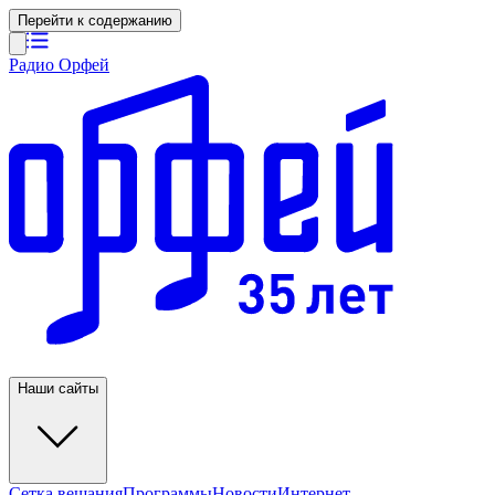
Перейти к содержанию
Радио Орфей
Наши сайты
Сетка вещания
Программы
Новости
Интернет-