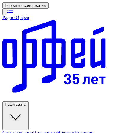
Перейти к содержанию
Радио Орфей
Наши сайты
Сетка вещания
Программы
Новости
Интернет-