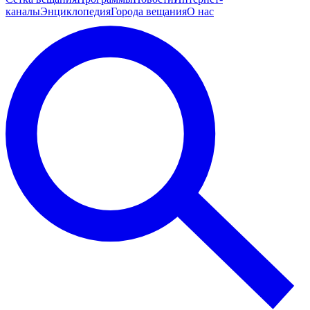
каналы
Энциклопедия
Города вещания
О нас