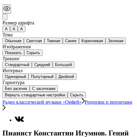
Размер шрифта
А
A
A
Тема
Обычная
Светлая
Темная
Синяя
Коричневая
Зеленая
Изображения
Показать
Скрыть
Трекинг
Стандартный
Средний
Большой
Интервал
Одинарный
Полуторный
Двойной
Гарнитура
Без засечек
С засечками
Вернуть стандартные настройки
Скрыть
Радио классической музыки «Орфей»
Рецензии и репортажи
Пианист Константин Игумнов. Гений