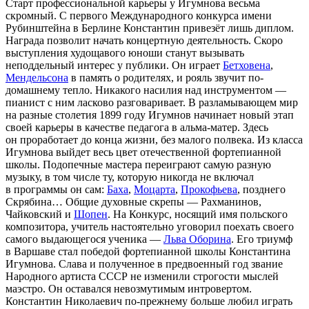
Старт профессиональной карьеры у Игумнова весьма
скромный. С первого Международного конкурса имени
Рубинштейна в Берлине Константин привезёт лишь диплом.
Награда позволит начать концертную деятельность. Скоро
выступления худощавого юноши станут вызывать
неподдельный интерес у публики. Он играет
Бетховена
,
Мендельсона
в память о родителях, и рояль звучит по-
домашнему тепло. Никакого насилия над инструментом —
пианист с ним ласково разговаривает. В разламывающем мир
на разные столетия 1899 году Игумнов начинает новый этап
своей карьеры в качестве педагога в альма-матер. Здесь
он проработает до конца жизни, без малого полвека. Из класса
Игумнова выйдет весь цвет отечественной фортепианной
школы. Подопечные мастера переиграют самую разную
музыку, в том числе ту, которую никогда не включал
в программы он сам:
Баха
,
Моцарта
,
Прокофьева
, позднего
Скрябина… Общие духовные скрепы — Рахманинов,
Чайковский и
Шопен
. На Конкурс, носящий имя польского
композитора, учитель настоятельно уговорил поехать своего
самого выдающегося ученика —
Льва Оборина
. Его триумф
в Варшаве стал победой фортепианной школы Константина
Игумнова. Слава и полученное в предвоенный год звание
Народного артиста СССР не изменили строгости мыслей
маэстро. Он оставался невозмутимым интровертом.
Константин Николаевич по-прежнему больше любил играть