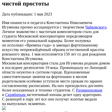
чистой простоты
Дата публикации:
1 мая 2023
Имя пианиста и педагога Константина Николаевича
Игумнова прочно ассоциируется с творчеством
Чайковского
.
Личное знакомство с маститым композитором стало для
студента Московской консерватории определяющим
моментом его уникальной карьеры. Более полувека
он исполнял «Времена года» и завещал фортепианному
искусству непревзойдённый образец естественной красоты
рояльного звука. 1 мая исполняется 150 лет со дня рождения
Константина Игумнова.
Московская консерватория стала для Игумнова родным домом
в последнее десятилетие 19 века. Провинциалу из Липецкой
области неуютно в суетном городе. Вдохновенные
самостоятельные занятия на фортепиано в милом
родительском особняке уступили место урокам по заранее
составленному расписанию. На них приходилось догонять
более искушенных в технике студентов. С
Рахманиновым
и
Скрябиным
застенчивый юноша делит одну аудиторию.
С разницей в пару лет все они получат золотые медали
на выпускных экзаменах.