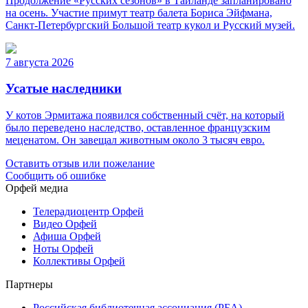
Продолжение «Русских сезонов» в Таиланде запланировано
на осень. Участие примут театр балета Бориса Эйфмана,
Санкт-Петербургский Большой театр кукол и Русский музей.
7 августа 2026
Усатые наследники
У котов Эрмитажа появился собственный счёт, на который
было переведено наследство, оставленное французским
меценатом. Он завещал животным около 3 тысяч евро.
Оставить отзыв или пожелание
Сообщить об ошибке
Орфей медиа
Телерадиоцентр Орфей
Видео Орфей
Афиша Орфей
Ноты Орфей
Коллективы Орфей
Партнеры
Российская библиотечная ассоциация (РБА)