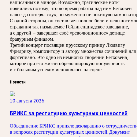
написанных в миноре. Возможно, трагические ноты
появились потому, что во время работы над ним Бетховен
навсегда потерял слух, но мужество не покинуло композитор
С одной стороны, он составляет полное боли и невыносимо
страдания так называемое Гейлигенштадское завещание,
а с другой — завершает своё «революционное» детище
бравурным финалом.
Третий концерт посвящен прусскому принцу Людвигу
Фридриху, композитору и автору множества сочинений для
фортепиано. Это одно из немногих творений Бетховена,
которое при его жизни обрело широкую популярность
и с большим успехом исполнялось на сцене.
Новости
10 августа 2026
БРИКС за реституцию культурных ценностей
Объединение БРИКС приняло декларацию о сотрудничеств
в вопросах реституции культурных ценностей. Документ