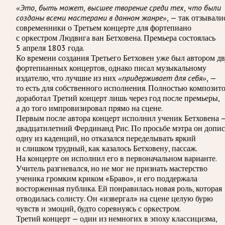
«Это, быть может, высшее творение среди тех, что были
— так отзывали
созданы всеми мастерами в данном жанре»,
современники о Третьем концерте для фортепиано
с оркестром Людвига ван Бетховена. Премьера состоялась
5 апреля 1803 года.
Ко времени создания Третьего Бетховен уже был автором д
фортепианных концертов, однако писал музыкальному
издателю, что лучшие из них
—
«придерживает для себя»,
то есть для собственного исполнения. Полностью композит
доработал Третий концерт лишь через год после премьеры,
а до того импровизировал прямо на сцене.
Первым после автора концерт исполнил ученик Бетховена 
двадцатилетний Фердинанд Рис. По просьбе мэтра он допис
одну из каденций, но отказался переделывать яркий
и слишком трудный, как казалось Бетховену, пассаж.
На концерте он исполнил его в первоначальном варианте.
Учитель разгневался, но не мог не признать мастерство
ученика громким криком «Браво», и его поддержала
восторженная публика. Ей понравилась новая роль, которая
отводилась солисту. Он «извергал» на сцене целую бурю
чувств и эмоций, будто соревнуясь с оркестром.
Третий концерт — один из немногих в эпоху классицизма,