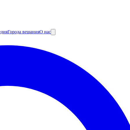
едия
Города вещания
О нас