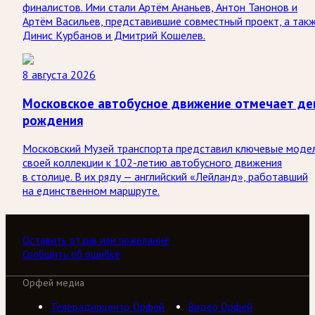
финалистов. Ими стали Артём Ананьев, Антон Танонов и
Артём Васильев, представившие совместный проект, а так
Динис Курбанов и Дмитрий Кошелев.
8 августа 2026
Московское автобусное движение отмечает де
рождения
Московский Музей транспорта представил ключевые моде
своей коллекции к 102-летию автобусного движения
в столице. В их ряду — английский «Лейланд», работавший
на единственном маршруте.
Оставить отзыв или пожелание
Сообщить об ошибке
Орфей медиа
Телерадиоцентр Орфей
Видео Орфей