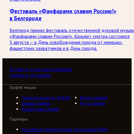
Фестиваль «Фанфарами славим Россию!»
в Белгороде
Белгород принял фестиваль отечественной духовой музык
«Фанфарами славим Россию!». Концерт смотра состоялся
5 августа — в День освобождения города от немецко-
фашистских захватчиков и в День города.
Оставить отзыв или пожелание
Сообщить об ошибке
Орфей медиа
Телерадиоцентр Орфей
Видео Орфей
Афиша Орфей
Ноты Орфей
Коллективы Орфей
Партнеры
Российская библиотечная ассоциация (РБА)