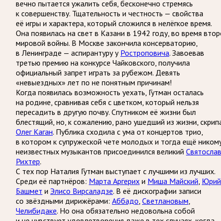
вечно пытается ужалить себя, бесконечно стремясь
к совершенству. Тщательность и честность — свойства
её игры и характера, который сложился в нелёгкое время.
Она появилась на свет в Казани в 1942 году, во время вто
мировой войны. В Москве закончила консерваторию,
в Ленинграде — аспирантуру у
Ростроповича
. Завоевав
третью премию на конкурсе Чайковского, получила
официальный запрет играть за рубежом. Девять
«невыездных» лет по не понятным причинам!
Когда появилась возможность уехать, Гутман осталась
на родине, сравнивая себя с цветком, который нельзя
пересадить в другую почву. Спутником её жизни был
блестящий, но, к сожалению, рано ушедший из жизни, скрип
Олег Каган
. Публика сходила с ума от концертов трио,
в котором к супружеской чете молодых и тогда ещё ником
неизвестных музыкантов присоединился великий
Святосла
Рихтер
.
С тех пор Наталия Гутман выступает с лучшими из лучших.
Среди её партнёров:
Марта Аргерих
и
Миша Майский
,
Юрий
Башмет
и
Элисо Вирсаладзе
. В её дискографии записи
со звёздными дирижёрами:
Аббадо
,
Светлановым
,
Челибидаке
. Но она обязательно недовольна собой
и не чувствует удовлетворения даже в тех случаях, когда