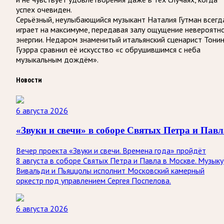
успех очевиден.
Серьёзный, неулыбающийся музыкант Наталия Гутман всегд
играет на максимуме, передавая залу ощущение невероятн
энергии. Недаром знаменитый итальянский сценарист Тони
Гуэрра сравнил её искусство «с обрушившимся с неба
музыкальным дождём».
Новости
6 августа 2026
«Звуки и свечи» в соборе Святых Петра и Павл
Вечер проекта «Звуки и свечи. Времена года» пройдёт
8 августа в соборе Святых Петра и Павла в Москве. Музыку
Вивальди и Пьяццолы исполнит Московский камерный
оркестр под управлением Сергея Поспелова.
6 августа 2026