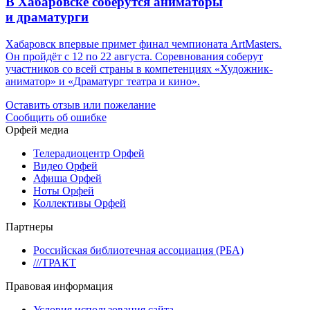
В Хабаровске соберутся аниматоры
и драматурги
Хабаровск впервые примет финал чемпионата ArtMasters.
Он пройдёт с 12 по 22 августа. Соревнования соберут
участников со всей страны в компетенциях «Художник-
аниматор» и «Драматург театра и кино».
Оставить отзыв или пожелание
Сообщить об ошибке
Орфей медиа
Телерадиоцентр Орфей
Видео Орфей
Афиша Орфей
Ноты Орфей
Коллективы Орфей
Партнеры
Российская библиотечная ассоциация (РБА)
///ТРАКТ
Правовая информация
Условия использования сайта