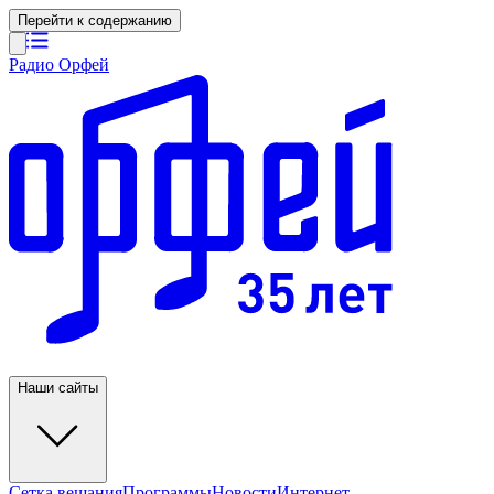
Перейти к содержанию
Радио Орфей
Наши сайты
Сетка вещания
Программы
Новости
Интернет-