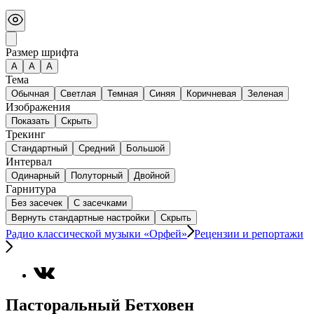
Размер шрифта
А
A
A
Тема
Обычная
Светлая
Темная
Синяя
Коричневая
Зеленая
Изображения
Показать
Скрыть
Трекинг
Стандартный
Средний
Большой
Интервал
Одинарный
Полуторный
Двойной
Гарнитура
Без засечек
С засечками
Вернуть стандартные настройки
Скрыть
Радио классической музыки «Орфей»
Рецензии и репортажи
Пасторальный Бетховен