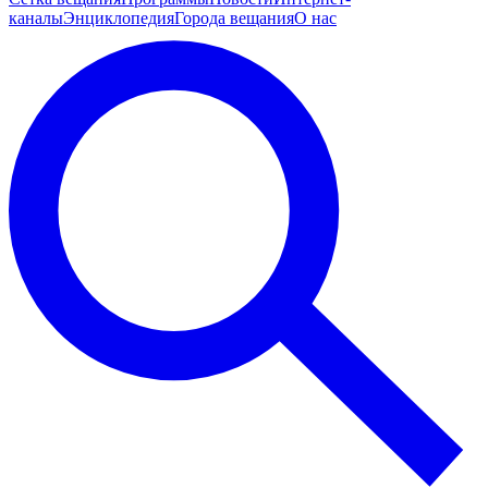
каналы
Энциклопедия
Города вещания
О нас