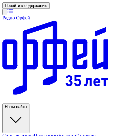
Перейти к содержанию
Радио Орфей
Наши сайты
Сетка вещания
Программы
Новости
Интернет-