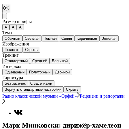
Размер шрифта
А
A
A
Тема
Обычная
Светлая
Темная
Синяя
Коричневая
Зеленая
Изображения
Показать
Скрыть
Трекинг
Стандартный
Средний
Большой
Интервал
Одинарный
Полуторный
Двойной
Гарнитура
Без засечек
С засечками
Вернуть стандартные настройки
Скрыть
Радио классической музыки «Орфей»
Рецензии и репортажи
Марк Минковски: дирижёр-хамелеон