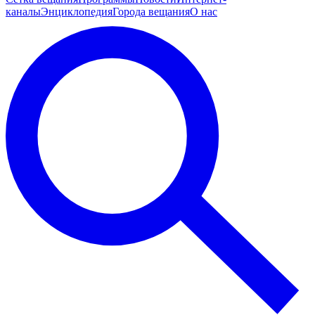
каналы
Энциклопедия
Города вещания
О нас