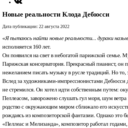
Новые реальности Клода Дебюсси
Дата публикации:
22 августа 2022
«
Я пытаюсь найти новые реальности... дураки наз
исполняется 160 лет.
Он появился на свет в небогатой парижской семье. 
Парижская консерватория. Прекрасный пианист, он п
нежеланием писать музыку в русле традиций. Но то, з
Вслед за художниками-импрессионистами Дебюсси до
не стремился. Он хотел идти собственным путем: оку
Пеллеасом, заворожено слушать гул моря, шум ветра 
родство с окружающим миром сближало его искусство
рождаясь из композиторской фантазии. Однако это б
«Пеллеас и Мелизанда», композитор работал годами, а