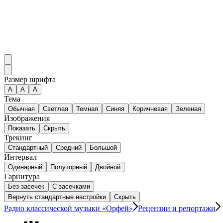
Размер шрифта
А
A
A
Тема
Обычная
Светлая
Темная
Синяя
Коричневая
Зеленая
Изображения
Показать
Скрыть
Трекинг
Стандартный
Средний
Большой
Интервал
Одинарный
Полуторный
Двойной
Гарнитура
Без засечек
С засечками
Вернуть стандартные настройки
Скрыть
Радио классической музыки «Орфей»
Рецензии и репортажи