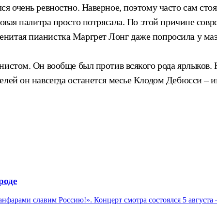
я очень ревностно. Наверное, поэтому часто сам стоя
ковая палитра просто потрясала. По этой причине совр
нитая пианистка Маргрет Лонг даже попросила у маэс
нистом. Он вообще был против всякого рода ярлыков. 
елей он навсегда останется месье Клодом Дебюсси – 
роде
нфарами славим Россию!». Концерт смотра состоялся 5 августа