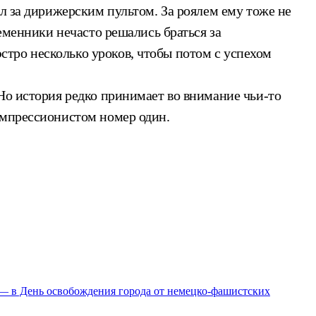
л за дирижерским пультом. За роялем ему тоже не
еменники нечасто решались браться за
тро несколько уроков, чтобы потом с успехом
Но история редко принимает во внимание чьи-то
импрессионистом номер один.
 — в День освобождения города от немецко-фашистских