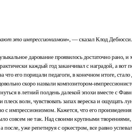
ывают это импрессионизмом
», — сказал Клод Дебюсси
Музыкальное дарование проявилось достаточно рано, и
рактически каждый год заканчивал с наградой, а вот 
а что его порицали педагоги, в конечном итоге, стало
вольно скоро назвали композитором-импрессионистом
нуться в летний полдень далекой эпохи вместе с Фавно
и плеск волн, чувствовать запах вереска и ощущать лу
 с импрессионизмом. Кажется, что его произведения 
ыло совсем не так. Над своими крупными творениями,
 после, уже репетируя с оркестром, все равно успевал