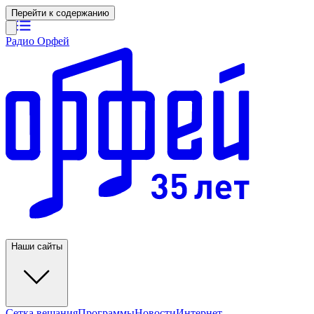
Перейти к содержанию
Радио Орфей
Наши сайты
Сетка вещания
Программы
Новости
Интернет-