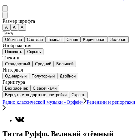
Размер шрифта
А
A
A
Тема
Обычная
Светлая
Темная
Синяя
Коричневая
Зеленая
Изображения
Показать
Скрыть
Трекинг
Стандартный
Средний
Большой
Интервал
Одинарный
Полуторный
Двойной
Гарнитура
Без засечек
С засечками
Вернуть стандартные настройки
Скрыть
Радио классической музыки «Орфей»
Рецензии и репортажи
Титта Руффо. Великий «тёмный