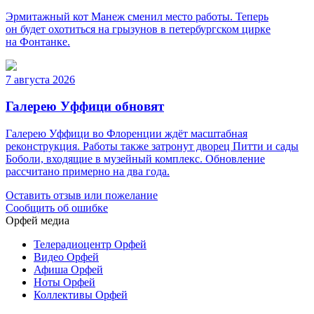
Эрмитажный кот Манеж сменил место работы. Теперь
он будет охотиться на грызунов в петербургском цирке
на Фонтанке.
7 августа 2026
Галерею Уффици обновят
Галерею Уффици во Флоренции ждёт масштабная
реконструкция. Работы также затронут дворец Питти и сады
Боболи, входящие в музейный комплекс. Обновление
рассчитано примерно на два года.
Оставить отзыв или пожелание
Сообщить об ошибке
Орфей медиа
Телерадиоцентр Орфей
Видео Орфей
Афиша Орфей
Ноты Орфей
Коллективы Орфей