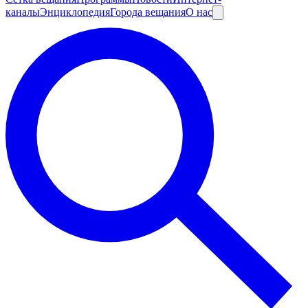
каналы
Энциклопедия
Города вещания
О нас