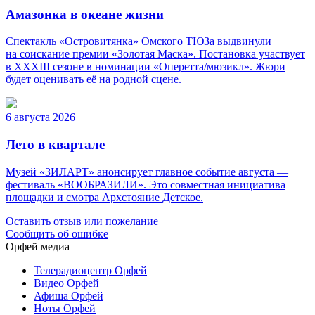
Амазонка в океане жизни
Спектакль «Островитянка» Омского ТЮЗа выдвинули
на соискание премии «Золотая Маска». Постановка участвует
в XXXIII сезоне в номинации «Оперетта/мюзикл». Жюри
будет оценивать её на родной сцене.
6 августа 2026
Лето в квартале
Музей «ЗИЛАРТ» анонсирует главное событие августа —
фестиваль «ВООБРАЗИЛИ». Это совместная инициатива
площадки и смотра Архстояние Детское.
Оставить отзыв или пожелание
Сообщить об ошибке
Орфей медиа
Телерадиоцентр Орфей
Видео Орфей
Афиша Орфей
Ноты Орфей