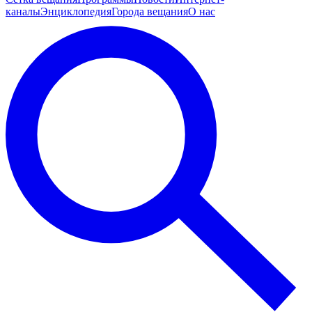
каналы
Энциклопедия
Города вещания
О нас