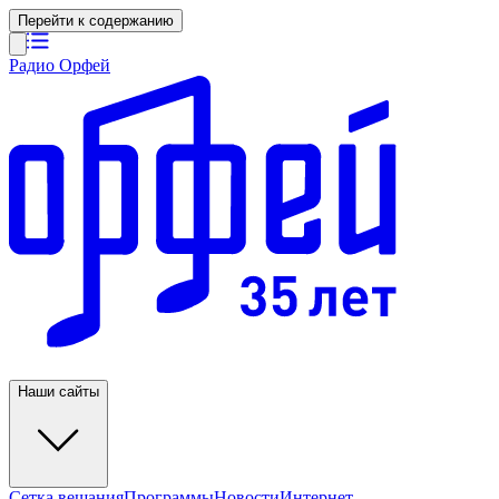
Перейти к содержанию
Радио Орфей
Наши сайты
Сетка вещания
Программы
Новости
Интернет-