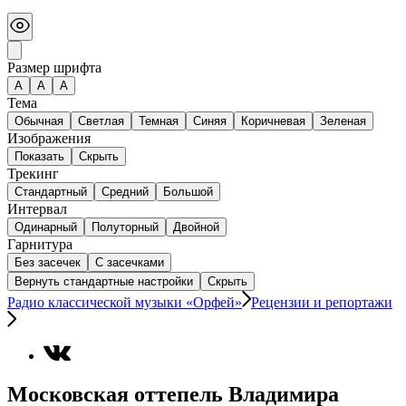
Размер шрифта
А
A
A
Тема
Обычная
Светлая
Темная
Синяя
Коричневая
Зеленая
Изображения
Показать
Скрыть
Трекинг
Стандартный
Средний
Большой
Интервал
Одинарный
Полуторный
Двойной
Гарнитура
Без засечек
С засечками
Вернуть стандартные настройки
Скрыть
Радио классической музыки «Орфей»
Рецензии и репортажи
Московская оттепель Владимира