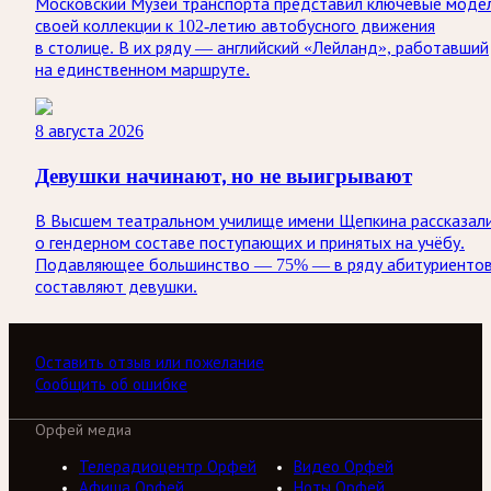
Московский Музей транспорта представил ключевые моде
своей коллекции к 102-летию автобусного движения
в столице. В их ряду — английский «Лейланд», работавший
на единственном маршруте.
8 августа 2026
Девушки начинают, но не выигрывают
В Высшем театральном училище имени Щепкина рассказал
о гендерном составе поступающих и принятых на учёбу.
Подавляющее большинство — 75% — в ряду абитуриенто
составляют девушки.
Оставить отзыв или пожелание
Сообщить об ошибке
Орфей медиа
Телерадиоцентр Орфей
Видео Орфей
Афиша Орфей
Ноты Орфей