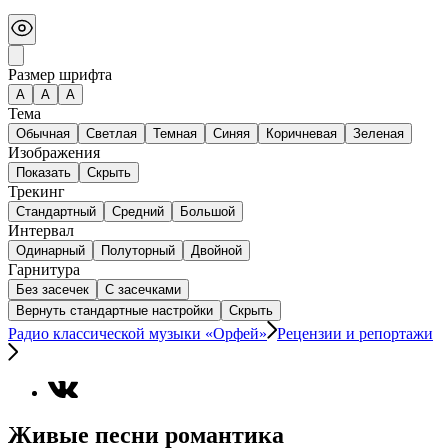
Размер шрифта
А
A
A
Тема
Обычная
Светлая
Темная
Синяя
Коричневая
Зеленая
Изображения
Показать
Скрыть
Трекинг
Стандартный
Средний
Большой
Интервал
Одинарный
Полуторный
Двойной
Гарнитура
Без засечек
С засечками
Вернуть стандартные настройки
Скрыть
Радио классической музыки «Орфей»
Рецензии и репортажи
Живые песни романтика