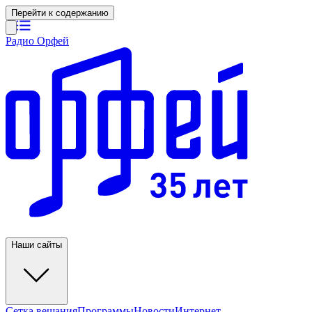
Перейти к содержанию
Радио Орфей
Наши сайты
Сетка вещания
Программы
Новости
Интернет-