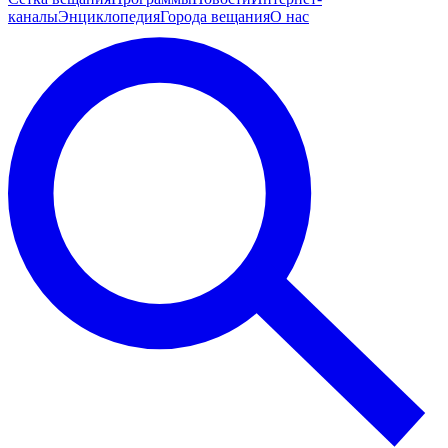
каналы
Энциклопедия
Города вещания
О нас