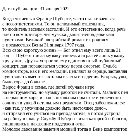
Дата публикации:
31 января 2022
Когда читаешь о Франце Шуберте, часто сталкиваешься
с несоответствиями. То он нелюдимый отшельник,
то любитель веселых застолий. И это естественно, когда речь
идет о композиторе, чья музыка дышит неподдельными
чувствами. Великий австрийский романтик родился
в предместьях Вены 31 января 1797 года.
Всю свою короткую жизнь — Бог отвёл ему всего лишь 31
год — Шуберт писал музыку запоем, а играл её лишь узкому
кругу лиц. Друзья устроили ему единственный публичный
концерт, дав порадоваться успеху перед смертью. Судьба
композитора, как и его мелодии, цепляют за сердце, заставляя
чувствовать вместе с автором взлеты и падения. Вторых, увы,
было гораздо больше.
Вырос Франц в семье, где детей обучали игре
на инструментах, но музыку работой не считали. Мальчик пел
в церковном хоре, играл в школьном оркестре и увлеченно
сочинял в ущерб остальным предметам. Отец забеспокоился:
«как так, у мужчины должно быть настоящее дело»,
и отправил его учиться на преподавателя, а потом устроил
на работу в школу. Службу Шуберт считал каторгой и бросил,
лишившись в наказание поддержки отца.
Молодое дарование заметил модный тогда в Вене композитор