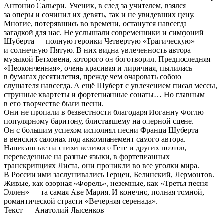
Антонио Сальери. Ученик, в след за учителем, взялся
за оперы и сочинил их девять, так и не увидевших цену.
Многие, потерявшись во времени, останутся навсегда
загадкой для нас. Не услышали современники и симфоний
Шуберта — полную героики Четвертую «Трагическую»
и солнечную Пятую. В них видна увлеченность автора
музыкой Бетховена, которого он боготворил. Предпоследняя
«Неоконченная», очень красивая и лиричная, пылилась
в бумагах десятилетия, прежде чем очаровать собою
слушателя навсегда. А ещё Шуберт с увлечением писал мессы,
струнные квартеты и фортепианные сонаты… Но главным
в его творчестве были песни.
Они не пропали в безвестности благодаря Иоганну Фоглю —
популярному баритону, блиставшему на оперной сцене.
Он с большим успехом исполнял песни Франца Шуберта
в венских салонах под аккомпанемент самого автора.
Написанные на стихи великого Гете и других поэтов,
переведенные на разные языки, в фортепианных
транскрипциях Листа, они проникли во все уголки мира.
В России ими заслушивались Герцен, Белинский, Лермонтов.
Живые, как озорная «Форель», неземные, как «Третья песня
Эллен» — та самая Аве Мария. И конечно, полная томной,
романтической страсти «Вечерняя серенада».
Текст — Анатолий Лысенков