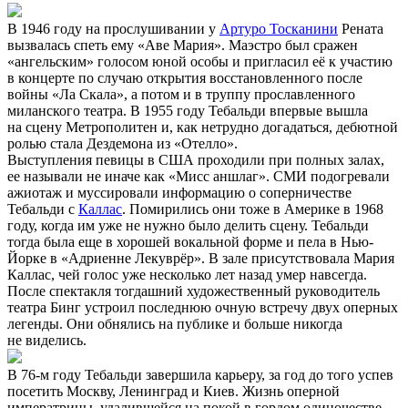
В 1946 году на прослушивании у
Артуро Тосканини
Рената
вызвалась спеть ему «Аве Мария». Маэстро был сражен
«ангельским» голосом юной особы и пригласил её к участию
в концерте по случаю открытия восстановленного после
войны «Ла Скала», а потом и в труппу прославленного
миланского театра. В 1955 году Тебальди впервые вышла
на сцену Метрополитен и, как нетрудно догадаться, дебютной
ролью стала Дездемона из «Отелло».
Выступления певицы в США проходили при полных залах,
ее называли не иначе как «Мисс аншлаг». СМИ подогревали
ажиотаж и муссировали информацию о соперничестве
Тебальди с
Каллас
. Помирились они тоже в Америке в 1968
году, когда им уже не нужно было делить сцену. Тебальди
тогда была еще в хорошей вокальной форме и пела в Нью-
Йорке в «Адриенне Лекуврёр». В зале присутствовала Мария
Каллас, чей голос уже несколько лет назад умер навсегда.
После спектакля тогдашний художественный руководитель
театра Бинг устроил последнюю очную встречу двух оперных
легенды. Они обнялись на публике и больше никогда
не виделись.
В 76-м году Тебальди завершила карьеру, за год до того успев
посетить Москву, Ленинград и Киев. Жизнь оперной
императрицы, удалившейся на покой в гордом одиночестве