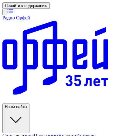
Перейти к содержанию
Радио Орфей
Наши сайты
Сетка вещания
Программы
Новости
Интернет-