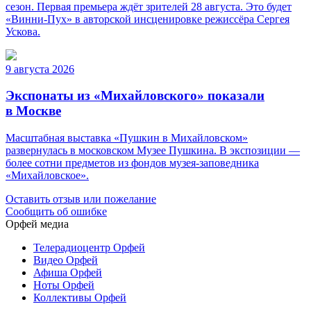
сезон. Первая премьера ждёт зрителей 28 августа. Это будет
«Винни-Пух» в авторской инсценировке режиссёра Сергея
Ускова.
9 августа 2026
Экспонаты из «Михайловского» показали
в Москве
Масштабная выставка «Пушкин в Михайловском»
развернулась в московском Музее Пушкина. В экспозиции —
более сотни предметов из фондов музея-заповедника
«Михайловское».
Оставить отзыв или пожелание
Сообщить об ошибке
Орфей медиа
Телерадиоцентр Орфей
Видео Орфей
Афиша Орфей
Ноты Орфей
Коллективы Орфей