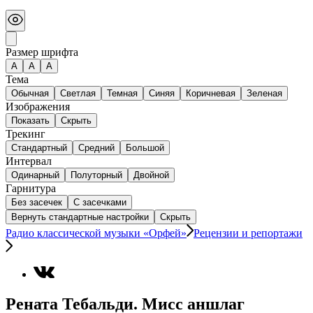
Размер шрифта
А
A
A
Тема
Обычная
Светлая
Темная
Синяя
Коричневая
Зеленая
Изображения
Показать
Скрыть
Трекинг
Стандартный
Средний
Большой
Интервал
Одинарный
Полуторный
Двойной
Гарнитура
Без засечек
С засечками
Вернуть стандартные настройки
Скрыть
Радио классической музыки «Орфей»
Рецензии и репортажи
Рената Тебальди. Мисс аншлаг