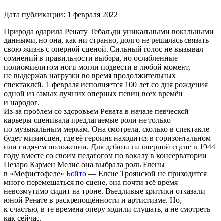
Дата публикации:
1 февраля 2022
Природа одарила Ренату Тебальди уникальными вокальными
данными, но она, как ни странно, долго не решалась связать
свою жизнь с оперной сценой. Сильный голос не вызывал
сомнений в правильности выбора, но ослабленные
полиомиелитом ноги могли подвести в любой момент,
не выдержав нагрузки во время продолжительных
спектаклей. 1 февраля исполняется 100 лет со дня рождения
одной из самых лучших оперных певиц всех времён
и народов.
Из-за проблем со здоровьем Рената в начале певческой
карьеры оценивала предлагаемые роли не только
по музыкальным меркам. Она смотрела, сколько в спектакле
будет мизансцен, где её героиня находится в горизонтальном
или сидячем положении. Для дебюта на оперной сцене в 1944
году вместе со своим педагогом по вокалу в консерватории
Пезаро Кармен Мелис она выбрала роль Елены
в «Мефистофеле»
Бойто
— Елене Троянской не приходится
много перемещаться по сцене, она почти всё время
невозмутимо сидит на троне. Въедливые критики отказали
юной Ренате в раскрепощённости и артистизме. Но,
к счастью, в те времена оперу ходили слушать, а не смотреть
как сейчас.