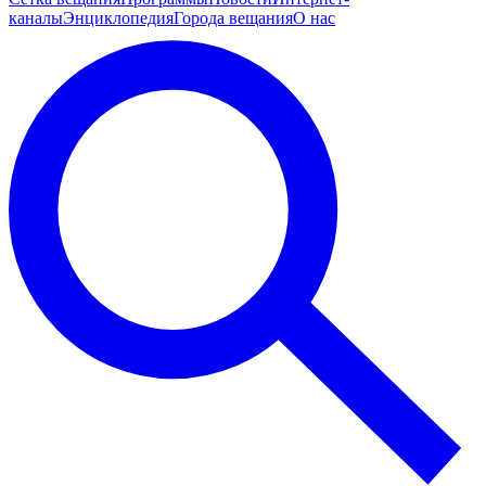
каналы
Энциклопедия
Города вещания
О нас