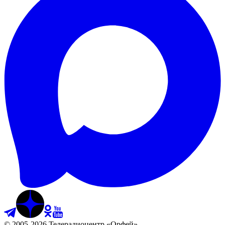
©
2005
-
2026
Телерадиоцентр «Орфей»