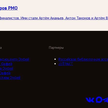
оров РМО
иналистов. Ими стали Артём Ананьев, Антон Танонов и Артём В
а
Партнеры
адиоцентр Орфей
Российская библиотечная ассо
о Орфей
///ТРАКТ
а Орфей
 Орфей
ктивы Орфей