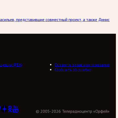
асильев, представившие совместный проект, а также Динис
циация (РБА)
Оставить отзыв или пожелание
Сообщить об ошибке
©
2005
-
2026
Телерадиоцентр «Орфей»