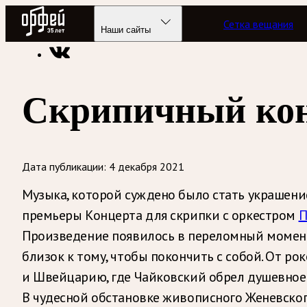
Радио Орфей
Сетка вещания
Радио классической музыки «Орфей»
Рецензии и репорта
Наши сайты
Скрипичный кон
Дата публикации:
4 декабря 2021
Музыка, которой суждено было стать украшение
премьеры Концерта для скрипки с оркестром
П
Произведение появилось в переломный момент
близок к тому, чтобы покончить с собой. От ро
и Швейцарию, где Чайковский обрел душевное 
В чудесной обстановке живописного Женевско