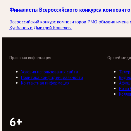
Финалисты Всероссийского конкурса композит
Всероссийский конкурс композиторов РМО объявил имена ф
Курбанов и Дмитрий Кошелев.
Правовая информация
Орфей меди
Условия использования сайта
Телер
Политика конфиденциальности
Виде
Контактная информация
Афиш
Ноты
Колле
6+