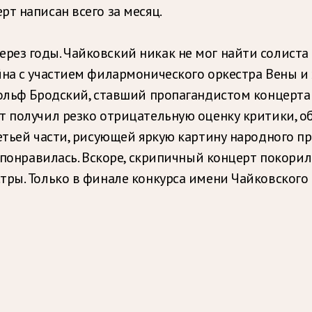
т написан всего за месяц.
ез годы. Чайковский никак не мог найти солиста д
йна с участием филармонического оркестра Вены и 
ольф Бродский, ставший пропагандистом концерта в
т получил резко отрицательную оценку критики, о
етьей части, рисующей яркую картину народного пр
понравилась. Вскоре, скрипичный концерт покорил н
ры. Только в финале конкурса имени Чайковского 