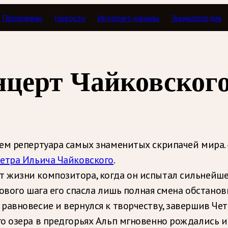
Программы
Новости
Интернет-каналы
Энциклопедия
жи
церт Чайковског
м репертуара самых знаменитых скрипачей мира. 4
етра Ильича Чайковского
.
 жизни композитора, когда он испытал сильнейше
кового шага его спасла лишь полная смена обстанов
равновесие и вернулся к творчеству, завершив Че
го озера в предгорьях Альп мгновенно рождались 