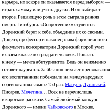
карьера, но вскоре он оказывается перед выбором —
играть самому или учить других. И он выбирает
второе. Решающую роль в этом сыграла ранняя
смерть Гинзбурга. «Осиротевших» студентов
Доренский берет к себе, объединив их со своими.
Доцент, профессор и наконец глава фортепианного
факультета консерватории Доренский порой учит
в своем классе до тридцати человек. Попасть
к нему — мечта абитуриентов. Ведь он неизменно
готовит лауреатов. За 60 с лишним лет преподавания
его воспитанники побеждали на международных
соревнованиях свыше 150 раз.
Мацуев
,
Луганский
,
Писарев,
Мечетина
… Всех не перечислишь
в коротком рассказе. Самый любимый конкурс
Доренского — имени
Чайковского
в Москве,