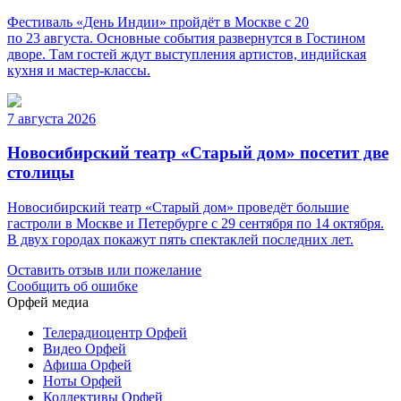
Фестиваль «День Индии» пройдёт в Москве с 20
по 23 августа. Основные события развернутся в Гостином
дворе. Там гостей ждут выступления артистов, индийская
кухня и мастер-классы.
7 августа 2026
Новосибирский театр «Старый дом» посетит две
столицы
Новосибирский театр «Старый дом» проведёт большие
гастроли в Москве и Петербурге с 29 сентября по 14 октября.
В двух городах покажут пять спектаклей последних лет.
Оставить отзыв или пожелание
Сообщить об ошибке
Орфей медиа
Телерадиоцентр Орфей
Видео Орфей
Афиша Орфей
Ноты Орфей
Коллективы Орфей