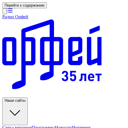
Перейти к содержанию
Радио Орфей
Наши сайты
Сетка вещания
Программы
Новости
Интернет-