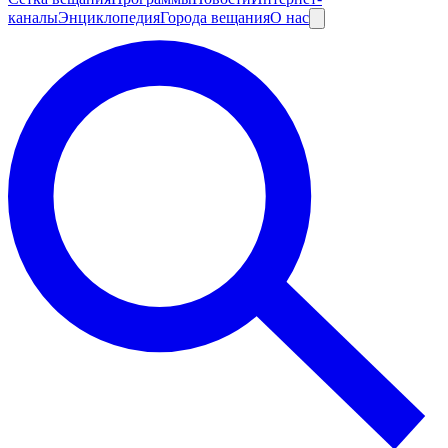
каналы
Энциклопедия
Города вещания
О нас