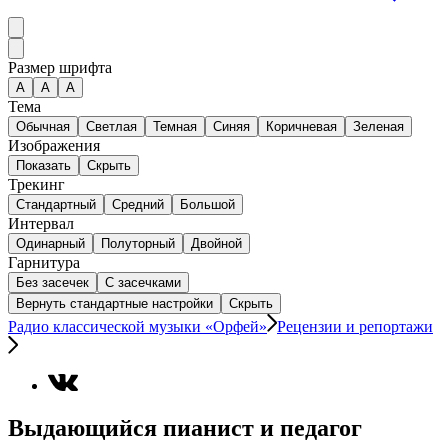
Размер шрифта
А
A
A
Тема
Обычная
Светлая
Темная
Синяя
Коричневая
Зеленая
Изображения
Показать
Скрыть
Трекинг
Стандартный
Средний
Большой
Интервал
Одинарный
Полуторный
Двойной
Гарнитура
Без засечек
С засечками
Вернуть стандартные настройки
Скрыть
Радио классической музыки «Орфей»
Рецензии и репортажи
Выдающийся пианист и педагог