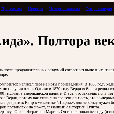
Программы
Новости
Интернет-каналы
Энциклопедия
жи
да». Полтора века
ь после продолжительных раздумий согласился выполнить заказ е
аире.
 композитор написал первые ноты произведения. В 1868 году хед
, но получил отказ. Однако в 1870 году Верди всё-таки решил вз
0 тысячам в американской валюте. И все, что заказчик получил 
я с Верди, потому как ставил на его гениальность, это во-первых
ел превратить Каир в «маленький Париж», для чего ему нужен 
ой постановки на сюжет, связанный с историей Египта.
Франсуа Огюст Фердинан Мариет. Он использовал легенду (изл