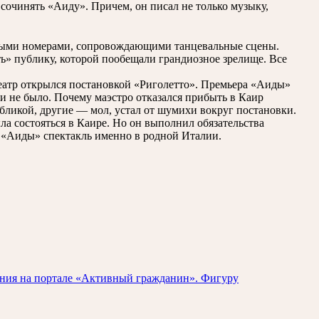
сочинять «Аиду». Причем, он писал не только музыку,
ьными номерами, сопровождающими танцевальные сцены.
» публику, которой пообещали грандиозное зрелище. Все
театр открылся постановкой «Риголетто». Премьера «Аиды»
и не было. Почему маэстро отказался прибыть в Каир
убликой, другие — мол, устал от шумихи вокруг постановки.
а состояться в Каире. Но он выполнил обязательства
й «Аиды» спектакль именно в родной Италии.
ания на портале «Активный гражданин». Фигуру