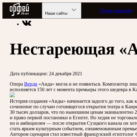
Радио Орфей
Сетка вещания
Радио классической музыки «Орфей»
Рецензии и репорта
Наши сайты
Нестареющая «Аи
Дата публикации:
24 декабря 2021
Опера
Верди
«Аида» могла и не появиться. Композитор лиш
исполняется 150 лет с момента премьеры этого шедевра в К
История создания «Аиды» начинается задолго до того, как
сочинение по случаю готовящегося открытия театра в Каире
30 тысяч долларов, что по нынешним ценам эквивалентно 20
и право первой постановки в Египте. Но хедив не торговалс
но и амбициозен — после открытия Суэцкого канала он хот
стать ярким культурным событием, ознаменованным премьер
Автором сценария стал известный французский египтолог 