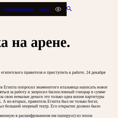
Города вещания
О нас
 на арене.
гипетского правителя и приступить к работе. 24 декабря
ив Египта попросил знаменитого итальянца написать новое
яться за работу и запросил баснословный гонорар в сумме
за свои немалые деньги это только одна копия партитуры
. А во-вторых, правитель Египта был не только богат,
был большой оперный театр. Его открытие должно было
оженную в расшифрованном им папирусе) из эпохи