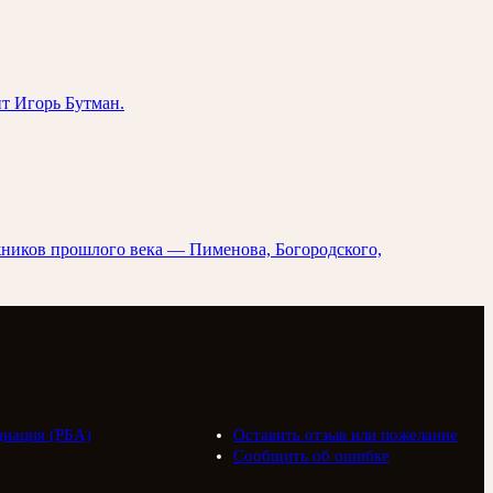
т Игорь Бутман.
жников прошлого века — Пименова, Богородского,
циация (РБА)
Оставить отзыв или пожелание
Сообщить об ошибке