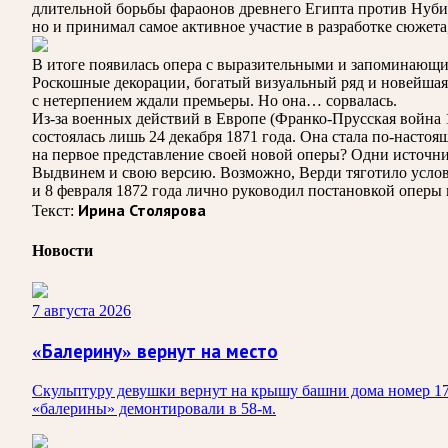
длительной борьбы фараонов древнего Египта против Нубии
но и принимал самое активное участие в разработке сюжета
В итоге появилась опера с выразительными и запоминающ
Роскошные декорации, богатый визуальный ряд и новейшая
с нетерпением ждали премьеры. Но она… сорвалась.
Из-за военных действий в Европе (Франко-Прусская война 
состоялась лишь 24 декабря 1871 года. Она стала по-наст
на первое представление своей новой оперы? Одни источник
Выдвинем и свою версию. Возможно, Верди тяготило услови
и 8 февраля 1872 года лично руководил постановкой оперы
Текст:
Ирина Столярова
Новости
7 августа 2026
«Балерину» вернут на место
Скульптуру девушки вернут на крышу башни дома номер 17
«балерины» демонтировали в 58-м.