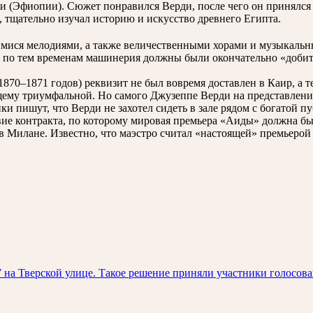
 (Эфиопии). Сюжет понравился Верди, после чего он принялся 
, тщательно изучал историю и искусство древнего Египта.
имися мелодиями, а также величественными хорами и музыкал
 по тем временам машинерия должны были окончательно «добить
1870–1871 годов) реквизит не был вовремя доставлен в Каир, а 
оящему триумфальной. Но самого Джузеппе Верди на представлени
и пишут, что Верди не захотел сидеть в зале рядом с богатой п
е контракта, по которому мировая премьера «Аиды» должна был
 в Милане. Известно, что маэстро считал «настоящей» премьеро
 на Тверской улице. Такое решение приняли участники голосов