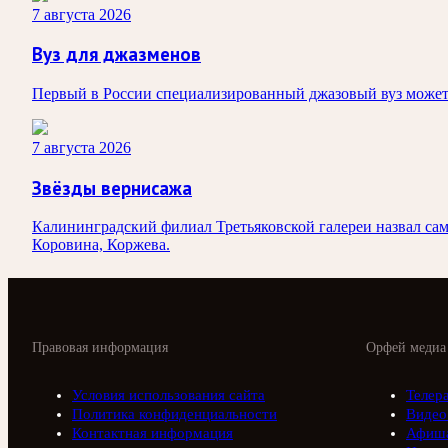
7 августа 2026
Вуз для джазменов
Первый в России специализированный джазовый вуз может 
7 августа 2026
Звёзды вернисажа
Калининградский филиал Третьяковской галереи назвал са
Коровина, Коржева.
Правовая информация
Орфей медиа
Условия использования сайта
Телер
Политика конфиденциальности
Видео
Контактная информация
Афиш