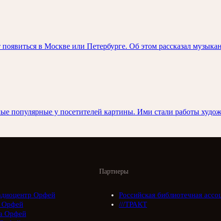
появиться в Москве или Петербурге. Об этом рассказал музыкан
мые популярные у посетителей картины. Ими стали работы худо
Партнеры
адиоцентр Орфей
Российская библиотечная ассо
 Орфей
///ТРАКТ
а Орфей