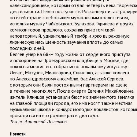
«александровцев», которым отдал четверть века творческ
деятельности. Певец поступает в Росконцерт и гастролиру
по всей стране с небольшим музыкальным коллективом,
исполняя музыку Чайковского, Булахова, Гурилева и других
композиторов прошлого, сохраняя при этом свой
неповторимый, удивительный тембр и ярко выраженную
лирическую насыщенность звучания вплоть до самых
последних дней.
Беляев умер на 68-м году жизни от сердечного приступа
и похоронен на Троекуровском кладбище в Москве, где
покоятся многие его собратья по вокальному искусству —
Левко, Мазурок, Миансарова, Сличенко, а также коллега
по Александровскому ансамблю, бас Алексей Сергеев,
с которым они были постоянными партнерами на сцене
в течение многих лет. После смерти Евгения Михайловича
жители Клинцов установили бюст их знаменитого земляка
на главной площади города, его имя носят также местная
музыкальная школа и конкурс молодых вокалистов, которы
проводится на его родине раз в два года.
Текст: Анатолий Лысенков
Новости