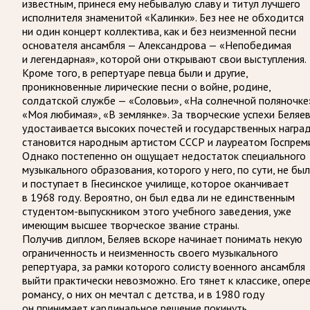
известным, принеся ему небывалую славу и титул лучшего
исполнителя знаменитой «Калинки». Без нее не обходится
ни один концерт коллектива, как и без неизменной песни
основателя ансамбля — Александрова — «Непобедимая
и легендарная», которой они открывают свои выступления.
Кроме того, в репертуаре певца были и другие,
проникновенные лирические песни о войне, родине,
солдатской службе — «Соловьи», «На солнечной поляночке
«Моя любимая», «В землянке». За творческие успехи Беляе
удостаивается высоких почестей и государственных наград
становится народным артистом СССР и лауреатом Госпрем
Однако постепенно он ощущает недостаток специального
музыкального образования, которого у него, по сути, не был
и поступает в Гнесинское училище, которое оканчивает
в 1968 году. Вероятно, он был едва ли не единственным
студентом-выпускником этого учебного заведения, уже
имеющим высшее творческое звание страны.
Получив диплом, Беляев вскоре начинает понимать некую
ограниченность и неизменность своего музыкального
репертуара, за рамки которого солисту военного ансамбля
выйти практически невозможно. Его тянет к классике, опере
романсу, о них он мечтал с детства, и в 1980 году
он принимает кардинальное решение покинуть