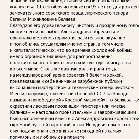
знаменитой «Калинкой», ставшей «визитной карточкой»
коллектива. 11 сентября исполняется 95 лет со дня рожден
замечательного советского певца, лирического тенора
Евгения Михайловича Беляева.
Благодаря его удивительному, чистому и прозрачному голо
многие песни ансамбля Александрова обрели свое
оригинальное, неповторимо-выразительное звучание
и полюбились слушателям многих стран, в том числе
и капиталистических, что во времена «холодной войны»
имело огромное значение для распространения
положительного облика советской культуры и искусства
во всем мире. Столь же важную роль играли тогда
на международной арене советский балет и хоккей,
привлекавшие к себе внимание зарубежной публики
высочайшим мастерством и техническим совершенством.
И если, например, хоккеистов сборной СССР на Западе
называли непобедимой «Красной машиной», то Беляева та
окрестили ласковым прозвищем «мистер» или «месье
Калинка» — настолько пронзительным и завораживающим
было исполнение им вместе с Александровским хором это
скромной русской народной песни. Не удивительно, что
с их подачи она и сегодня является одной из самых
популярных и любимых на планете.