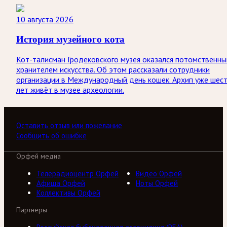
10 августа 2026
История музейного кота
Кот-талисман Гродековского музея оказался потомственн
хранителем искусства. Об этом рассказали сотрудники
организации в Международный день кошек. Архип уже шес
лет живёт в музее археологии.
Оставить отзыв или пожелание
Сообщить об ошибке
Орфей медиа
Телерадиоцентр Орфей
Видео Орфей
Афиша Орфей
Ноты Орфей
Коллективы Орфей
Партнеры