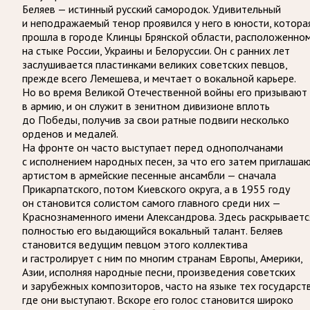
Беляев — истинный русский самородок. Удивительный
и неподражаемый тенор проявился у него в юности, котора
прошла в городе Клинцы Брянской области, расположенно
на стыке России, Украины и Белоруссии. Он с ранних лет
заслушивается пластинками великих советских певцов,
прежде всего Лемешева, и мечтает о вокальной карьере.
Но во время Великой Отечественной войны его призывают
в армию, и он служит в зенитном дивизионе вплоть
до Победы, получив за свои ратные подвиги несколько
орденов и медалей.
На фронте он часто выступает перед однополчанами
с исполнением народных песен, за что его затем приглаша
артистом в армейские песенные ансамбли — сначала
Прикарпатского, потом Киевского округа, а в 1955 году
он становится солистом самого главного среди них —
Краснознаменного имени Александрова. Здесь раскрываетс
полностью его выдающийся вокальный талант. Беляев
становится ведущим певцом этого коллектива
и гастролирует с ним по многим странам Европы, Америки,
Азии, исполняя народные песни, произведения советских
и зарубежных композиторов, часто на языке тех государств
где они выступают. Вскоре его голос становится широко