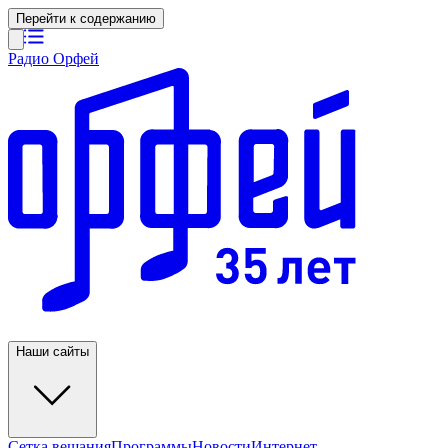
Перейти к содержанию
Радио Орфей
Наши сайты
Сетка вещания
Программы
Новости
Интернет-