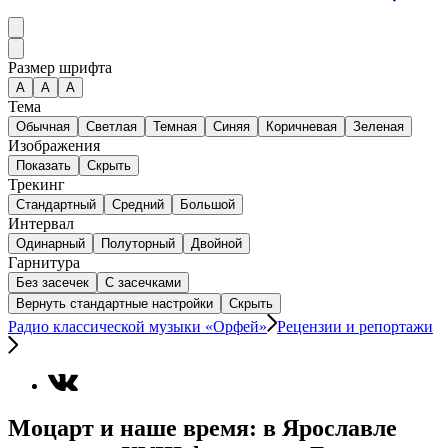
Размер шрифта
А
A
A
Тема
Обычная
Светлая
Темная
Синяя
Коричневая
Зеленая
Изображения
Показать
Скрыть
Трекинг
Стандартный
Средний
Большой
Интервал
Одинарный
Полуторный
Двойной
Гарнитура
Без засечек
С засечками
Вернуть стандартные настройки
Скрыть
Радио классической музыки «Орфей»
Рецензии и репортажи
Моцарт и наше время: в Ярославле