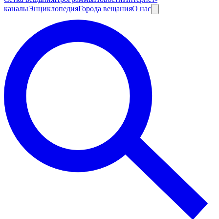
каналы
Энциклопедия
Города вещания
О нас