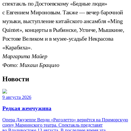
спектакль по Достоевскому «Бедные люди»
с Евгением Мироновым. Также — вечер барочной
музыки, выступление китайского ансамбля «Ming
Quintet», концерты в Рыбинске, Угличе, Мышкине,
Ростове Великом и в музее-усадьбе Некрасова
«Карабиха».
Маргарита Майер
Фото: Михаил Брацило
Новости
9 августа 2026
Редкая жемчужина
Опера Джузеппе Верди «Риголетто» вернётся на Приморскую
сцену Мариинского театра. Спектакль представят
во Владивостоке 13 августа. В последнее время эта