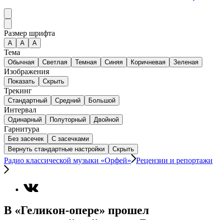
Размер шрифта
А
A
A
Тема
Обычная
Светлая
Темная
Синяя
Коричневая
Зеленая
Изображения
Показать
Скрыть
Трекинг
Стандартный
Средний
Большой
Интервал
Одинарный
Полуторный
Двойной
Гарнитура
Без засечек
С засечками
Вернуть стандартные настройки
Скрыть
Радио классической музыки «Орфей»
Рецензии и репортажи
В «Геликон-опере» прошел