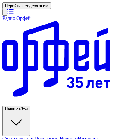
Перейти к содержанию
Радио Орфей
Наши сайты
Сетка вещания
Программы
Новости
Интернет-