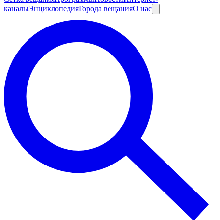
каналы
Энциклопедия
Города вещания
О нас