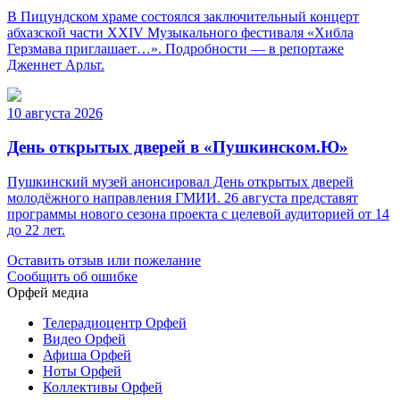
В Пицундском храме состоялся заключительный концерт
абхазской части XXIV Музыкального фестиваля «Хибла
Герзмава приглашает…». Подробности — в репортаже
Дженнет Арльт.
10 августа 2026
День открытых дверей в «Пушкинском.Ю»
Пушкинский музей анонсировал День открытых дверей
молодёжного направления ГМИИ. 26 августа представят
программы нового сезона проекта с целевой аудиторией от 14
до 22 лет.
Оставить отзыв или пожелание
Сообщить об ошибке
Орфей медиа
Телерадиоцентр Орфей
Видео Орфей
Афиша Орфей
Ноты Орфей
Коллективы Орфей