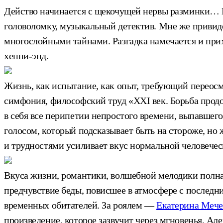
Действо начинается с щекочущей нервы разминки… П
головоломку, музыкальный детектив. Мне же привид
многослойными тайнами. Разгадка намечается и пр
хеппи-энд.
Жизнь, как испытание, как опыт, требующий переосм
симфония, философский труд «ХХI век. Борьба продо
в себя все перипетии непростого времени, выпавшего
голосом, который подсказывает быть на стороже, но 
и трудностями усиливает вкус нормальной человечес
Вкуса жизни, романтики, волшебной мелодики полн
предчувствие беды, повисшее в атмосфере с последн
временных обитателей. За роялем —
Екатерина Мече
произведение, которое зазвучит через мгновенья, А