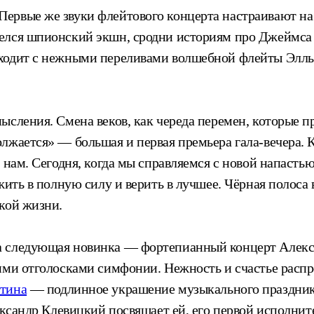
ервые же звуки флейтового концерта настраивают на 
елся шпионский экшн, сродни историям про Джеймса
иходит с нежными переливами волшебной флейты Эллы
ысления. Смена веков, как череда перемен, которые п
лжается» — большая и первая премьера гала-вечера. 
 нам. Сегодня, когда мы справляемся с новой напасть
жить в полную силу и верить в лучшее. Чёрная полоса 
кой жизни.
а следующая новинка — фортепианный концерт Алекса
ими отголосками симфонии. Нежность и счастье распро
тина
— подлинное украшение музыкального праздника.
лександр Клевицкий посвящает ей, его первой исполни