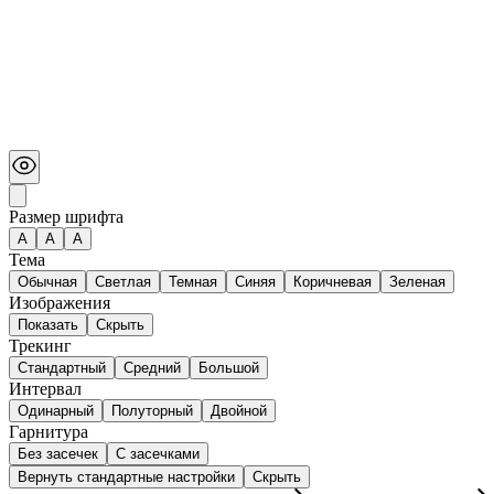
Размер шрифта
А
A
A
Тема
Обычная
Светлая
Темная
Синяя
Коричневая
Зеленая
Изображения
Показать
Скрыть
Трекинг
Стандартный
Средний
Большой
Интервал
Одинарный
Полуторный
Двойной
Гарнитура
Без засечек
С засечками
Вернуть стандартные настройки
Скрыть