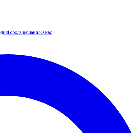
едия
Города вещания
О нас