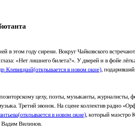
бютанта
й в этом году сирени. Вокруг Чайковского встречают
глаза: «Нет лишнего билета?». У дверей и в фойе лёгк
др Клевицкий
(открывается в новом окне)
, подаривший
мпозиторскому цеху, поэты, музыканты, журналисты, 
музыка. Третий звонок. На сцене коллектив радио «О
антьева
(открывается в новом окне)
, который маэстро 
р Вадим Вилинов.