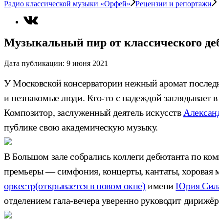
Радио классической музыки «Орфей»
Рецензии и репортажи
Музыкальный пир от классического де
Дата публикации:
9 июня 2021
У Московской консерватории нежный аромат последне
и незнакомые люди. Кто-то с надеждой заглядывает в 
Композитор, заслуженный деятель искусств
Алексан
публике свою академическую музыку.
В Большом зале собрались коллеги дебютанта по ко
премьеры — симфония, концерты, кантаты, хоровая 
оркестр
(открывается в новом окне)
имени
Юрия Сил
отделением гала-вечера уверенно руководит дирижё