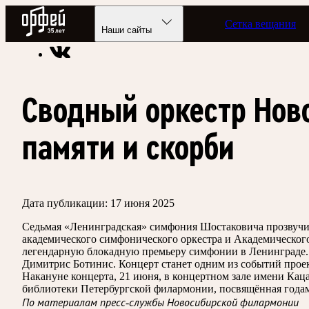
Радио Орфей
Сетка вещания
Радио классической музыки «Орфей»
Новости
Наши сайты
Сводный оркестр Ново
памяти и скорби
Дата публикации:
17 июня 2025
Седьмая «Ленинградская» симфония Шостаковича прозвучит
академического симфонического оркестра и Академического
легендарную блокадную премьеру симфонии в Ленинграде. 
Димитрис Ботинис. Концерт станет одним из событий прое
Накануне концерта, 21 июня, в концертном зале имени Кац
библиотеки Петербургской филармонии, посвящённая года
По материалам пресс-службы Новосибирской филармонии