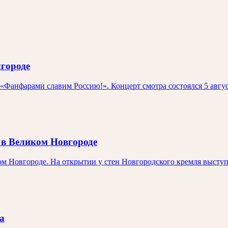
городе
 «Фанфарами славим Россию!». Концерт смотра состоялся 5 авгу
 в Великом Новгороде
ком Новгороде. На открытии у стен Новгородского кремля выст
а