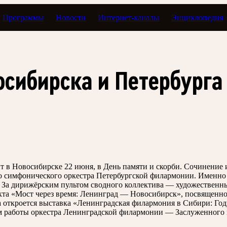
Программы
Новости
Интернет-каналы
Энциклопедия
сибирска и Петербурга
 в Новосибирске 22 июня, в День памяти и скорби. Сочинение
 симфонического оркестра Петербургской филармонии. Именно п
За дирижёрским пультом сводного коллектива — художественны
кта «Мост через время: Ленинград — Новосибирск», посвященн
а откроется выставка «Ленинградская филармония в Сибири: Го
м работы оркестра Ленинградской филармонии — Заслуженного 