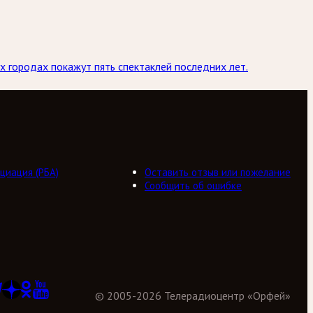
х городах покажут пять спектаклей последних лет.
циация (РБА)
Оставить отзыв или пожелание
Сообщить об ошибке
©
2005
-
2026
Телерадиоцентр «Орфей»