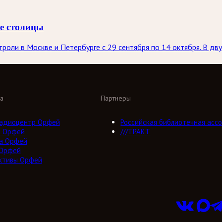
ве столицы
оли в Москве и Петербурге с 29 сентября по 14 октября. В дву
а
Партнеры
адиоцентр Орфей
Российская библиотечная ассо
о Орфей
///ТРАКТ
а Орфей
 Орфей
ктивы Орфей