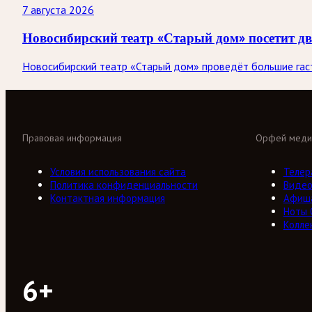
7 августа 2026
Новосибирский театр «Старый дом» посетит д
Новосибирский театр «Старый дом» проведёт большие гастр
Правовая информация
Орфей меди
Условия использования сайта
Телер
Политика конфиденциальности
Виде
Контактная информация
Афиш
Ноты
Колле
6+