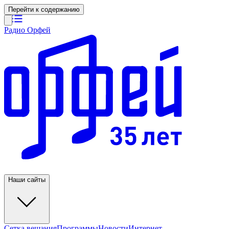
Перейти к содержанию
Радио Орфей
Наши сайты
Сетка вещания
Программы
Новости
Интернет-