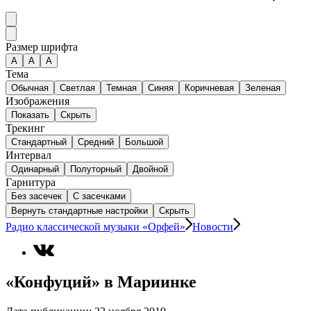
Размер шрифта
А
A
A
Тема
Обычная
Светлая
Темная
Синяя
Коричневая
Зеленая
Изображения
Показать
Скрыть
Трекинг
Стандартный
Средний
Большой
Интервал
Одинарный
Полуторный
Двойной
Гарнитура
Без засечек
С засечками
Вернуть стандартные настройки
Скрыть
Радио классической музыки «Орфей»
Новости
«Конфуций» в Мариинке