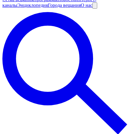
каналы
Энциклопедия
Города вещания
О нас