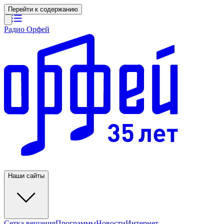
Перейти к содержанию
Радио Орфей
Наши сайты
Сетка вещания
Программы
Новости
Интернет-