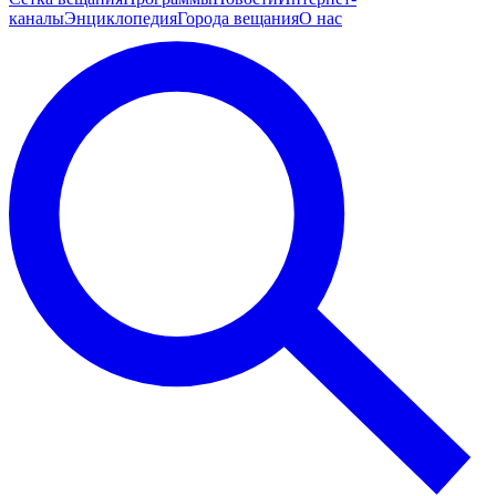
каналы
Энциклопедия
Города вещания
О нас