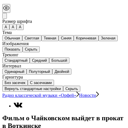
Размер шрифта
А
A
A
Тема
Обычная
Светлая
Темная
Синяя
Коричневая
Зеленая
Изображения
Показать
Скрыть
Трекинг
Стандартный
Средний
Большой
Интервал
Одинарный
Полуторный
Двойной
Гарнитура
Без засечек
С засечками
Вернуть стандартные настройки
Скрыть
Радио классической музыки «Орфей»
Новости
Фильм о Чайковском выйдет в прокат
в Воткинске