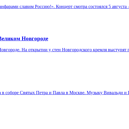
нфарами славим Россию!». Концерт смотра состоялся 5 августа
 Великом Новгороде
 Новгороде. На открытии у стен Новгородского кремля выступя
ста в соборе Святых Петра и Павла в Москве. Музыку Вивальди