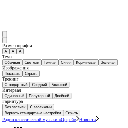
Размер шрифта
А
A
A
Тема
Обычная
Светлая
Темная
Синяя
Коричневая
Зеленая
Изображения
Показать
Скрыть
Трекинг
Стандартный
Средний
Большой
Интервал
Одинарный
Полуторный
Двойной
Гарнитура
Без засечек
С засечками
Вернуть стандартные настройки
Скрыть
Радио классической музыки «Орфей»
Новости