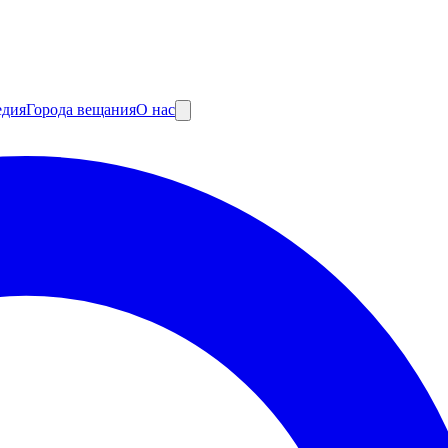
едия
Города вещания
О нас