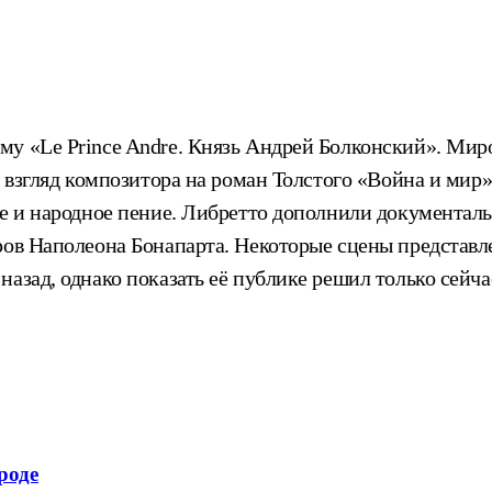
у «Le Prince Andre. Князь Андрей Болконский». Миров
й взгляд композитора на роман Толстого «Война и мир»
кое и народное пение. Либретто дополнили документ
аров Наполеона Бонапарта. Некоторые сцены представ
азад, однако показать её публике решил только сейча
роде