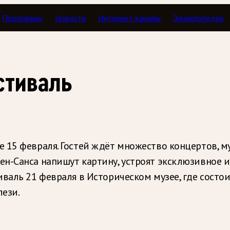
Программы
Новости
Интернет-каналы
Энциклопедия
стиваль
 15 февраля. Гостей ждёт множество концертов, м
н-Санса напишут картину, устроят эксклюзивное и
иваль 21 февраля в Историческом музее, где сост
ези.