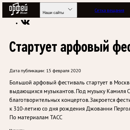
Радио Орфей
Сетка вещания
Радио классической музыки «Орфей»
Новости
Наши сайты
Стартует арфовый фе
Дата публикации:
15 февраля 2020
Большой арфовый фестиваль стартует в Москве
выдающихся музыкантов. Под музыку Камиля Се
благотворительных концертов. Закроется фест
к 310-летию со дня рождения Джованни Пергол
По материалам ТАСС