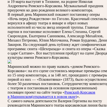
и 19 марта выступят в Тихвине, на родине Николая
Андреевича Римского-Корсакова. Музыкальный праздник
приурочен ко дню рождения великого композитора.
В первый день Мариинский покажет постановку оперы
«Ночь перед Рождеством» по Гоголю. Красочный спектакль
вернулся в афишу театра в январе и обрел новых
исполнителей из числа звезд оперной труппы. Главные
партии в постановке исполняют Елена Стихина, Сергей
Скороходов, Екатерина Санникова, Александр Михайлов,
Михаил Петренко, Юлия Маточкина, Роман Бурденко, Дени
Закиров. На следующий день публику ждет симфоническая
программа: сюита «Шехеразада» и сюита из оперы «Сказка
о царе Салтане». Все выступления пройдут на сцене Дворц
культуры имени Римского-Корсакова.
Мариинский можно по праву назвать «домом Римского-
Корсакова»: на его сцене состоялись мировые премьеры сем
из 15 опер композитора, а за 148 лет, прошедших с премьер
первой из них — «Псковитянки» (1873), было осуществлен
более 50 различных постановок. Сотрудничеству композито
с театром и постановкам (в основном прижизненным)
посвящен проект на сайте театра «
Римский-Корсаков
в Мариинском
(открывается в новом окне)
».
С самого начала деятельности Валерия Гергиева на посту
руководителя Мариинского театра корсаковская линия была