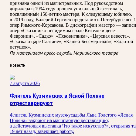
признана одной из магистральных. Под руководством
дирижера в 1994 году прошел уникальный фестиваль,
посвященный 150-летию мастера. К следующему юбилею,
в 2019 году, Валерий Гергиев представил в Петербурге все 
опер Римского-Корсакова. В дискографии маэстро — запис
опер «Сказание о невидимом граде Китеже и деве
Февронии», «Садко», «Псковитянка», «Царская невеста»,
«Сказка о царе Салтане», «Кащей Бессмертный», «Золотой
петушок».
По материалам пресс-службы Мариинского театра
Новости
7 августа 2026
Флигель Кузминских в Ясной Поляне
отреставрируют
Флигель Кузминских музея-усадьбы Льва Толстого «Ясная
Поляна» закроют на масштабную реставрацию,
а действующая выставка Что такое искусство?», открытая т
19 лет назад, завершает работу.