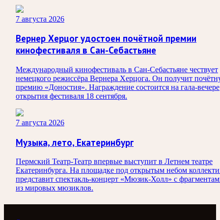
7 августа 2026
Вернер Херцог удостоен почётной премии
кинофестиваля в Сан-Себастьяне
Международный кинофестиваль в Сан-Себастьяне чествует
немецкого режиссёра Вернера Херцога. Он получит почёт
премию «Доностия». Награждение состоится на гала-вечере
открытия фестиваля 18 сентября.
7 августа 2026
Музыка, лето, Екатеринбург
Пермский Театр-Театр впервые выступит в Летнем театре
Екатеринбурга. На площадке под открытым небом коллекти
представит спектакль-концерт «Мюзик-Холл» с фрагмента
из мировых мюзиклов.