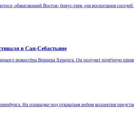
 лотоса; обжигающий Восток; бонус-трек для воспитания соседе
стиваля в Сан-Себастьяне
ецкого режиссёра Вернера Херцога. Он получит почётную преми
теринбурга. На площадке под открытым небом коллектив предст