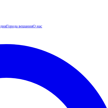
едия
Города вещания
О нас