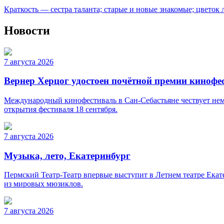
Краткость — сестра таланта; старые и новые знакомые; цветок
Новости
7 августа 2026
Вернер Херцог удостоен почётной премии кинофе
Международный кинофестиваль в Сан-Себастьяне чествует нем
открытия фестиваля 18 сентября.
7 августа 2026
Музыка, лето, Екатеринбург
Пермский Театр-Театр впервые выступит в Летнем театре Ека
из мировых мюзиклов.
7 августа 2026