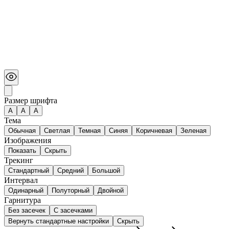
Размер шрифта
А
A
A
Тема
Обычная
Светлая
Темная
Синяя
Коричневая
Зеленая
Изображения
Показать
Скрыть
Трекинг
Стандартный
Средний
Большой
Интервал
Одинарный
Полуторный
Двойной
Гарнитура
Без засечек
С засечками
Вернуть стандартные настройки
Скрыть