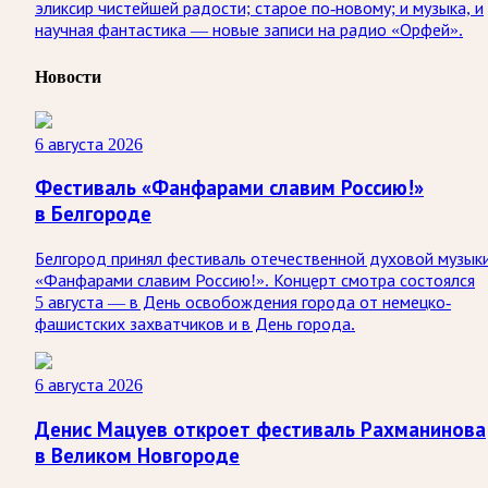
эликсир чистейшей радости; старое по-новому; и музыка, и
научная фантастика — новые записи на радио «Орфей».
Новости
6 августа 2026
Фестиваль «Фанфарами славим Россию!»
в Белгороде
Белгород принял фестиваль отечественной духовой музык
«Фанфарами славим Россию!». Концерт смотра состоялся
5 августа — в День освобождения города от немецко-
фашистских захватчиков и в День города.
6 августа 2026
Денис Мацуев откроет фестиваль Рахманинова
в Великом Новгороде