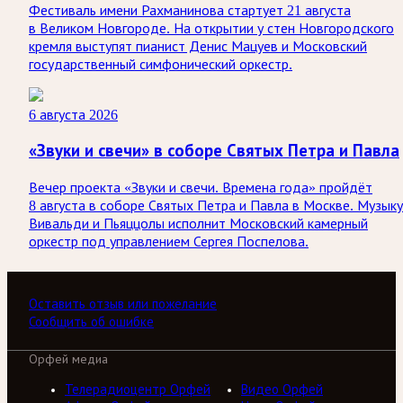
Фестиваль имени Рахманинова стартует 21 августа
в Великом Новгороде. На открытии у стен Новгородского
кремля выступят пианист Денис Мацуев и Московский
государственный симфонический оркестр.
6 августа 2026
«Звуки и свечи» в соборе Святых Петра и Павла
Вечер проекта «Звуки и свечи. Времена года» пройдёт
8 августа в соборе Святых Петра и Павла в Москве. Музыку
Вивальди и Пьяццолы исполнит Московский камерный
оркестр под управлением Сергея Поспелова.
Оставить отзыв или пожелание
Сообщить об ошибке
Орфей медиа
Телерадиоцентр Орфей
Видео Орфей