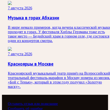
7 августа 2026
Музыка в горах Абхазии
В мире немало примеров, когда вечера классической музык
проходят в горах. У фестиваля Хиблы Герзмава тоже есть
такое место — Бедийский храм в горном селе, где состоялся
один из концертов смотра.
7 августа 2026
Красноярцы в Москве
Красноярский музыкальный театр привёз на Всероссийски
театральный фестиваль-марафон в Москву номера из мюзик
«Бой с Тенью», который в этом году получил «Золотую
маску».
Оставить отзыв или пожелание
Сообщить об ошибке