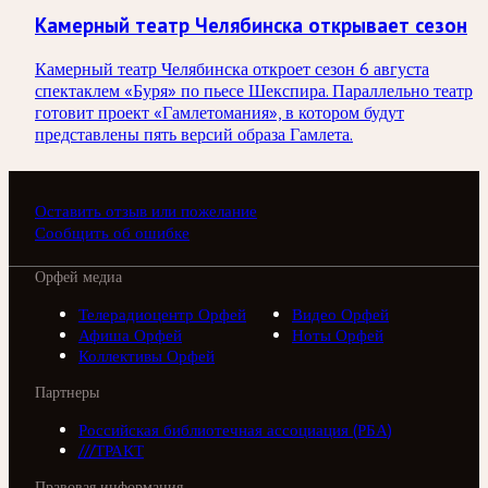
Камерный театр Челябинска открывает сезон
Камерный театр Челябинска откроет сезон 6 августа
спектаклем «Буря» по пьесе Шекспира. Параллельно театр
готовит проект «Гамлетомания», в котором будут
представлены пять версий образа Гамлета.
Оставить отзыв или пожелание
Сообщить об ошибке
Орфей медиа
Телерадиоцентр Орфей
Видео Орфей
Афиша Орфей
Ноты Орфей
Коллективы Орфей
Партнеры
Российская библиотечная ассоциация (РБА)
///ТРАКТ
Правовая информация