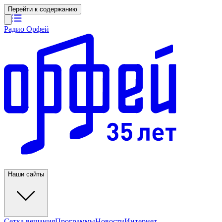
Перейти к содержанию
Радио Орфей
Наши сайты
Сетка вещания
Программы
Новости
Интернет-