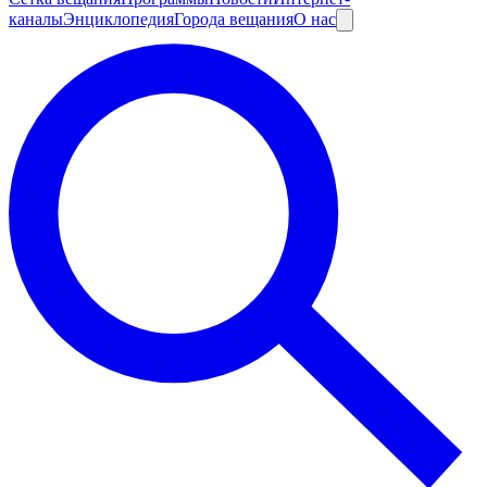
каналы
Энциклопедия
Города вещания
О нас