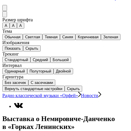
Размер шрифта
А
A
A
Тема
Обычная
Светлая
Темная
Синяя
Коричневая
Зеленая
Изображения
Показать
Скрыть
Трекинг
Стандартный
Средний
Большой
Интервал
Одинарный
Полуторный
Двойной
Гарнитура
Без засечек
С засечками
Вернуть стандартные настройки
Скрыть
Радио классической музыки «Орфей»
Новости
Выставка о Немировиче-Данченко
в «Горках Ленинских»