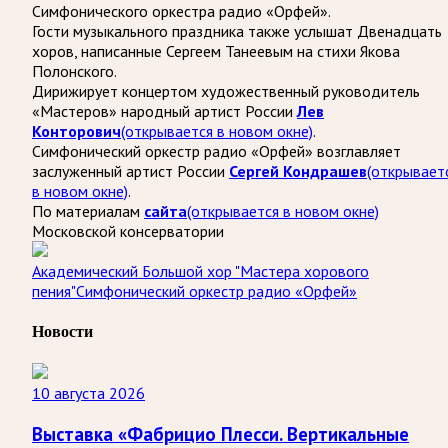
Симфонического оркестра радио «Орфей».
Гости музыкального праздника также услышат Двенадцать
хоров, написанные Сергеем Танеевым на стихи Якова
Полонского.
Дирижирует концертом художественный руководитель
«Мастеров» народный артист России
Лев
Конторович
(открывается в новом окне)
.
Симфонический оркестр радио «Орфей» возглавляет
заслуженный артист России
Сергей Кондрашев
(открывает
в новом окне)
.
По материалам
сайта
(открывается в новом окне)
Московской консерватории
Академический Большой хор "Мастера хорового
пения"
Симфонический оркестр радио «Орфей»
Новости
10 августа 2026
Выставка «Фабрицио Плесси. Вертикальные