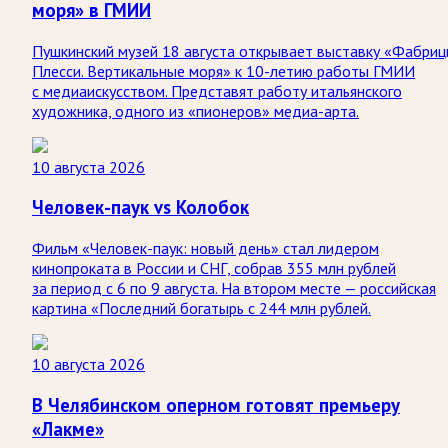
моря» в ГМИИ
Пушкинский музей 18 августа открывает выставку «Фабриц
Плесси. Вертикальные моря» к 10-летию работы ГМИИ
с медиаискусством. Представят работу итальянского
художника, одного из «пионеров» медиа-арта.
10 августа 2026
Человек-паук vs Колобок
Фильм «Человек-паук: новый день» стал лидером
кинопроката в России и СНГ, собрав 355 млн рублей
за период с 6 по 9 августа. На втором месте — российская
картина «Последний богатырь с 244 млн рублей.
10 августа 2026
В Челябинском оперном готовят премьеру
«Лакме»