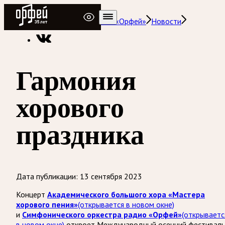
Радио Орфей
Радио классической музыки «Орфей»
Новости
Гармония
хорового
праздника
Дата публикации:
13 сентября 2023
Концерт
Академического большого хора «Мастера
хорового пения»
(открывается в новом окне)
и
Симфонического оркестра радио «Орфей»
(открываетс
в новом окне)
откроет Международный осенний фестиваль