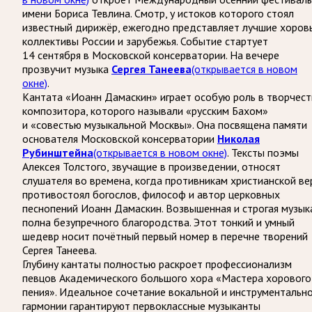
имени Бориса Тевлина. Смотр, у истоков которого стоял
известный дирижёр, ежегодно представляет лучшие хоров
коллективы России и зарубежья. Событие стартует
14 сентября в Московской консерватории. На вечере
прозвучит музыка
Сергея Танеева
(открывается в новом
окне)
.
Кантата «Иоанн Дамаскин» играет особую роль в творчест
композитора, которого называли «русским Бахом»
и «совестью музыкальной Москвы». Она посвящена памяти
основателя Московской консерватории
Николая
Рубинштейна
(открывается в новом окне)
. Тексты поэмы
Алексея Толстого, звучащие в произведении, относят
слушателя во времена, когда противникам христианской ве
противостоял богослов, философ и автор церковных
песнопений Иоанн Дамаскин. Возвышенная и строгая музык
полна безупречного благородства. Этот тонкий и умный
шедевр носит почётный первый номер в перечне творений
Сергея Танеева.
Глубину кантаты полностью раскроет профессионализм
певцов Академического большого хора «Мастера хорового
пения». Идеальное сочетание вокальной и инструментальн
гармонии гарантируют первоклассные музыканты