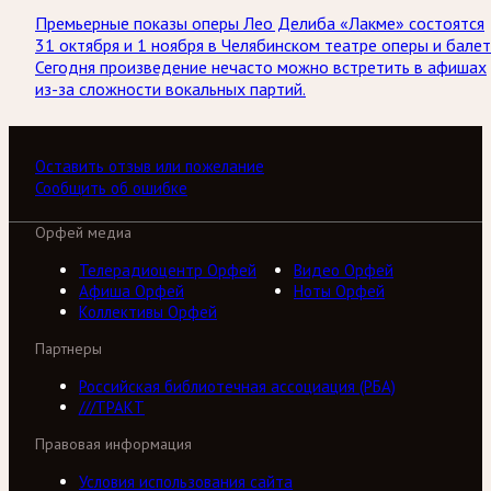
Премьерные показы оперы Лео Делиба «Лакме» состоятся
31 октября и 1 ноября в Челябинском театре оперы и балет
Сегодня произведение нечасто можно встретить в афишах
из-за сложности вокальных партий.
Оставить отзыв или пожелание
Сообщить об ошибке
Орфей медиа
Телерадиоцентр Орфей
Видео Орфей
Афиша Орфей
Ноты Орфей
Коллективы Орфей
Партнеры
Российская библиотечная ассоциация (РБА)
///ТРАКТ
Правовая информация
Условия использования сайта