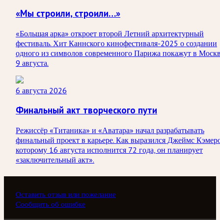
«Мы строили, строили…»
«Большая арка» откроет второй Летний архитектурный
фестиваль. Хит Каннского кинофестиваля-2025 о создании
одного из символов современного Парижа покажут в Моск
9 августа.
6 августа 2026
Финальный акт творческого пути
Режиссёр «Титаника» и «Аватара» начал разрабатывать
финальный проект в карьере. Как выразился Джеймс Кэмер
которому 16 августа исполнится 72 года, он планирует
«заключительный акт».
Оставить отзыв или пожелание
Сообщить об ошибке