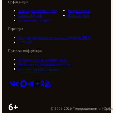
Орфей медиа
Телерадиоцентр Орфей
Видео Орфей
Афиша Орфей
Ноты Орфей
Коллективы Орфей
Партнеры
Российская библиотечная ассоциация (РБА)
///ТРАКТ
Правовая информация
Условия использования сайта
Политика конфиденциальности
Контактная информация
6+
©
2005
-
2026
Телерадиоцентр «Орф