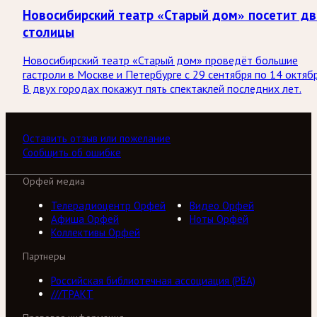
Новосибирский театр «Старый дом» посетит дв
столицы
Новосибирский театр «Старый дом» проведёт большие
гастроли в Москве и Петербурге с 29 сентября по 14 октябр
В двух городах покажут пять спектаклей последних лет.
Оставить отзыв или пожелание
Сообщить об ошибке
Орфей медиа
Телерадиоцентр Орфей
Видео Орфей
Афиша Орфей
Ноты Орфей
Коллективы Орфей
Партнеры
Российская библиотечная ассоциация (РБА)
///ТРАКТ