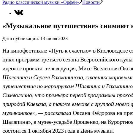
Радио классической музыки «Орфей»
Новости
«Музыкальное путешествие» снимают в
Дата публикации:
13 июля 2023
На кинофестивале «Путь к счастью» в Кисловодске 
цикл программ третьего сезона Всероссийского куль
идеолог проекта, телеведущая, Мисс Вселенная Окса
Шаляпина и Сергея Рахманинова, ставших мировыми
путешествие по маршрутам Шаляпина и Рахманино
Символично, что премьера первой
программы проход
природой Кавказа, а также вместе с группой моего
музыкантов», — рассказала
Оксана Фёдорова на пре
Шаляпина», в музее-усадьбе Ярошенко, на Курортном
состоится 1 октября 2023 года в День музыки.