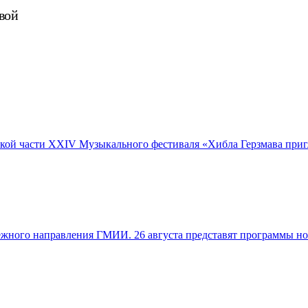
вой
ской части XXIV Музыкального фестиваля «Хибла Герзмава при
ого направления ГМИИ. 26 августа представят программы нового