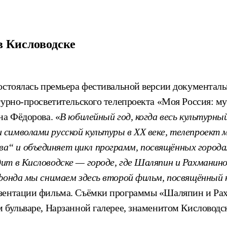
 Кисловодске
состоялась премьера фестивальной версии документал
турно-просветительского телепроекта «Моя Россия: м
на Фёдорова. «
В юбилейный год, когда весь культурн
 символами русской культуры в
XX
веке, телепроект 
ва“
и объединяет цикл программ, посвящённых города
ит в Кисловодске — городе, где Шаляпин и Рахманино
 фонда мы снимаем здесь второй фильм, посвящённый 
зентации фильма. Съёмки программы «Шаляпин и Рах
 бульваре, Нарзанной галерее, знаменитом Кисловодс