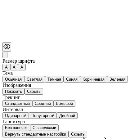
Размер шрифта
А
A
A
Тема
Обычная
Светлая
Темная
Синяя
Коричневая
Зеленая
Изображения
Показать
Скрыть
Трекинг
Стандартный
Средний
Большой
Интервал
Одинарный
Полуторный
Двойной
Гарнитура
Без засечек
С засечками
Вернуть стандартные настройки
Скрыть