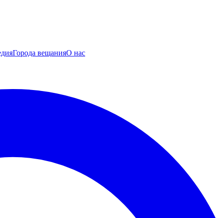
едия
Города вещания
О нас