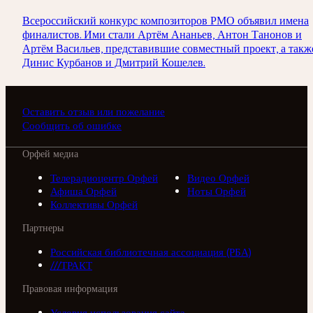
Всероссийский конкурс композиторов РМО объявил имена
финалистов. Ими стали Артём Ананьев, Антон Танонов и
Артём Васильев, представившие совместный проект, а такж
Динис Курбанов и Дмитрий Кошелев.
Оставить отзыв или пожелание
Сообщить об ошибке
Орфей медиа
Телерадиоцентр Орфей
Видео Орфей
Афиша Орфей
Ноты Орфей
Коллективы Орфей
Партнеры
Российская библиотечная ассоциация (РБА)
///ТРАКТ
Правовая информация
Условия использования сайта