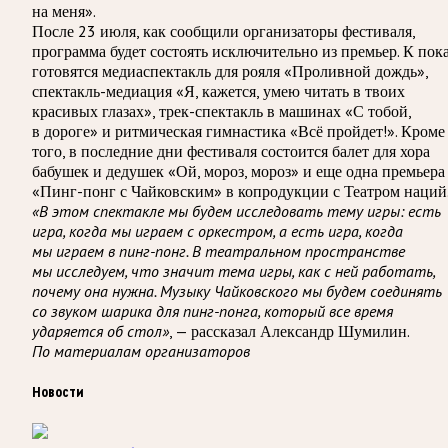
на меня».
После 23 июля, как сообщили организаторы фестиваля,
программа будет состоять исключительно из премьер. К пок
готовятся медиаспектакль для рояля «Проливной дождь»,
спектакль-медиация «Я, кажется, умею читать в твоих
красивых глазах», трек-спектакль в машинах «С тобой,
в дороге» и ритмическая гимнастика «Всё пройдет!». Кроме
того, в последние дни фестиваля состоится балет для хора
бабушек и дедушек «Ой, мороз, мороз» и еще одна премьера
«Пинг-понг с Чайковским» в копродукции с Театром наций
«В этом спектакле мы будем исследовать тему игры: есть
игра, когда мы играем с оркестром, а есть игра, когда
мы играем в пинг-понг. В театральном пространстве
мы исследуем, что значит тема игры, как с ней работать,
почему она нужна. Музыку Чайковского мы будем соединять
со звуком шарика для пинг-понга, который все время
ударяется об стол»
, — рассказал Александр Шумилин.
По материалам организаторов
Новости