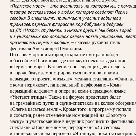
«Пермское море» — это фестиваль, на котором мы с помощ
театра рассказываем о людях, которые создают Пермь
сегодня. В спектаклях принимают участие водители
трамваев, пермские флористы, хор бабушек и дедушек
из ДК «Искра», студенты и многие другие. Мы берем город
и в уникальных его локациях делаем новый уникальный теат
признаваясь Перми в любви»
, — сказала руководитель
фестиваля Александра Шумилина.
По словам организаторов, открытие смотра пройдёт
в бассейне «Олимпия», где покажут спектакль-дыхание
«Пермское море». В течение последующих двух недель
в городе будут демонстрироваться постановки коми-
пермяцкого проекта «немхат»: медиаинсталляция «Один де
с коми-пермяком», танцевальный перформанс «Коми-
пермяцкий алфавит» и опера на коми-пермяцком языке
«Улетают птицы». Также на форуме представят балет
на трамвайных путях и саунд-спектакль на колесе обозрени
«Слегка касаться земли». Кроме того, в программу попали
и события, ранее отмеченные номинацией на «Золотую
маску» и участвовавшие в ведущих российских фестивалях:
спектакль «Пока все дома», перформанс «33 сестры»
и танцевальный эксперимент «Я танцую, пока ты смотришь